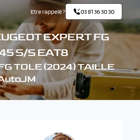
Etre rappelé ?
03 81 36 30 30
EUGEOT EXPERT FG
145 S/S EAT8
G TOLE (2024) TAILLE
 AutoJM