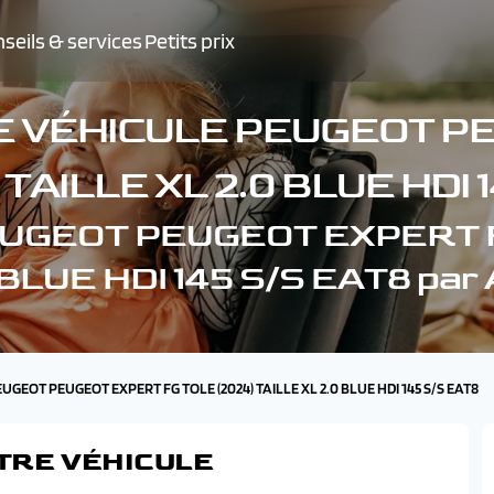
seils & services
Petits prix
E VÉHICULE PEUGEOT P
 TAILLE XL 2.0 BLUE HDI 
 PEUGEOT PEUGEOT EXPERT F
 BLUE HDI 145 S/S EAT8 par
EUGEOT PEUGEOT EXPERT FG TOLE (2024) TAILLE XL 2.0 BLUE HDI 145 S/S EAT8
TRE VÉHICULE