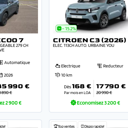
- 15.2%
COO 7
CITROEN C3 (2026)
GEABLE 279 CH
ELEC. 113CH AUTO. URBAINE YOU
VE
Automatique
Electrique
Reducteur
2026
10 km
35 990 €
168 €
17 790 €
Dès
8 890 €
20 990 €
Par mois en LOA
ez
2 900 €
Economisez
3 200 €
ide!
🏆Top ventes
⏰Dispo rapide!