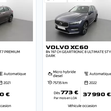
VOLVO XC60
DCT7 PREMIUM
B4 197 CH GEARTRONIC 8 ULTIMATE ST
DARK
Micro hybride
Automatique
Automatiqu
diesel
2021
75735 km
2022
773 €
Dès
0 €
37 990 €
Par mois en LOA
ccasion
Véhicule occasion