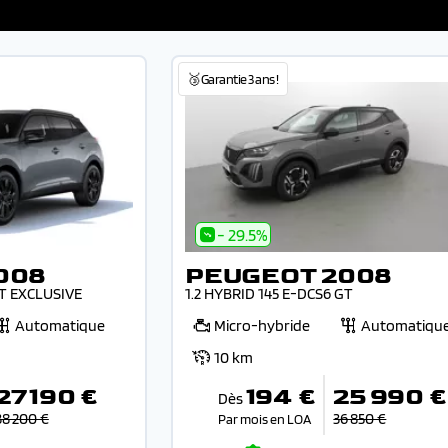
🥉Garantie 3 ans !
- 29.5%
008
PEUGEOT 2008
GT EXCLUSIVE
1.2 HYBRID 145 E-DCS6 GT
Automatique
Micro-hybride
Automatiqu
10 km
27 190 €
194 €
25 990 €
Dès
38 200 €
36 850 €
Par mois en LOA