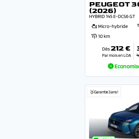
PEUGEOT 3
(2026)
HYBRID 145 E-DCS6 GT
Micro-hybride
10 km
212 €
Dès
4
Par mois en LOA
Economis
🥉Garantie 3 ans !