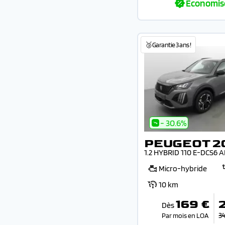
Economis
🥉Garantie 3 ans !
- 30.6%
PEUGEOT 2
1.2 HYBRID 110 E-DCS6 
Micro-hybride
10 km
169 €
Dès
3
Par mois en LOA