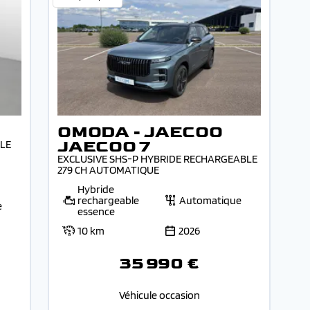
OMODA - JAECOO
JAECOO 7
YLE
EXCLUSIVE SHS-P HYBRIDE RECHARGEABLE
279 CH AUTOMATIQUE
Hybride
rechargeable
Automatique
e
essence
10 km
2026
35 990 €
Véhicule occasion