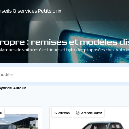
seils & services
Petits prix
ropre : remises et modèles d
Marques de voitures électriques et hybrides proposées chez AutoJ
 hybride, AutoJM
u
↘️ Prix bas
🥉Garantie 3 ans !