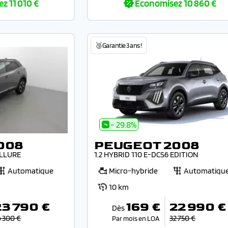
ez
11 010 €
Economisez
10 860 €
🥉Garantie 3 ans !
- 29.8%
008
PEUGEOT 2008
ALLURE
1.2 HYBRID 110 E-DCS6 EDITION
Automatique
Micro-hybride
Automatiqu
10 km
23 790 €
169 €
22 990 €
Dès
4 300 €
32 750 €
Par mois en LOA