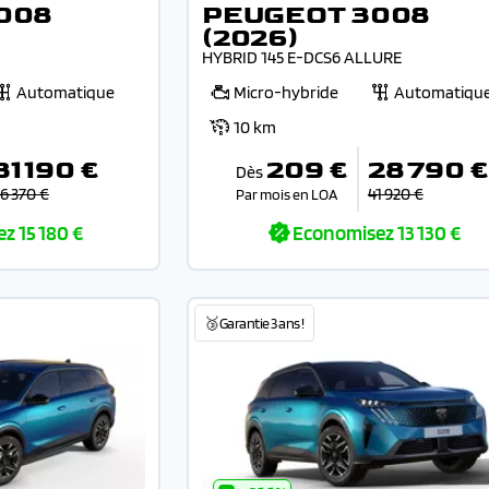
008
PEUGEOT 3008
(2026)
HYBRID 145 E-DCS6 ALLURE
Automatique
Micro-hybride
Automatiqu
10 km
31 190 €
209 €
28 790 €
Dès
6 370 €
41 920 €
Par mois en LOA
ez
15 180 €
Economisez
13 130 €
🥉Garantie 3 ans !