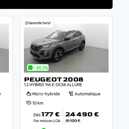
🥉Garantie 3 ans !
- 30.2%
PEUGEOT 2008
1.2 HYBRID 145 E-DCS6 ALLURE
e
Micro-hybride
Automatique
10 km
177 €
24 490 €
Dès
35 100 €
Par mois en LOA