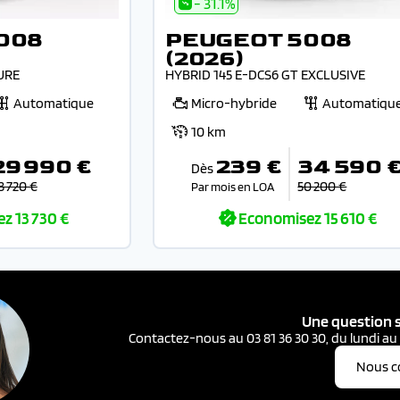
- 31.1%
008
PEUGEOT 5008
(2026)
URE
HYBRID 145 E-DCS6 GT EXCLUSIVE
Automatique
Micro-hybride
Automatiqu
10 km
29 990 €
239 €
34 590 
Dès
3 720 €
50 200 €
Par mois en LOA
ez
13 730 €
Economisez
15 610 €
Une question s
Contactez-nous au 03 81 36 30 30, du lundi au
Nous c