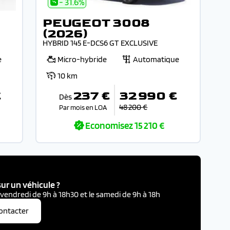
- 31.6%
PEUGEOT 3008
(2026)
HYBRID 145 E-DCS6 GT EXCLUSIVE
e
Micro-hybride
Automatique
10 km
€
237 €
32 990 €
Dès
48 200 €
Par mois en LOA
Economisez
15 210 €
ur un véhicule ?
 vendredi de 9h à 18h30 et le samedi de 9h à 18h
ontacter