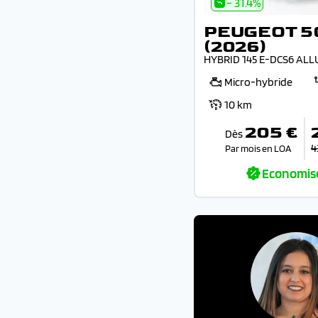
- 31.4%
PEUGEOT 5
(2026)
HYBRID 145 E-DCS6 ALL
Micro-hybride
10 km
205 €
Dès
4
Par mois en LOA
Economis