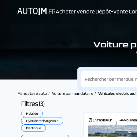
Acheter
Vendre
Dépôt-vente
Con
Voiture p
Mandataire auto
Voiture par mandataire
Véhicules, électrique,
Filtres (
3
)
Hybride
⏰Livrable 48h!
🚗Nouvea
Hybride rechargeable
Electrique