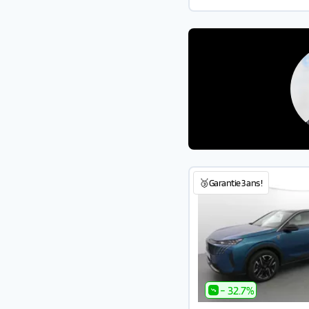
🥉Garantie 3 ans !
- 32.7%