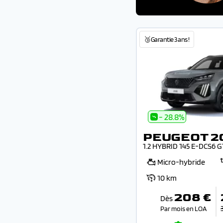
🥉Garantie 3 ans !
- 28.8%
PEUGEOT 2
1.2 HYBRID 145 E-DCS6 
Micro-hybride
10 km
208 €
Dès
Par mois en LOA