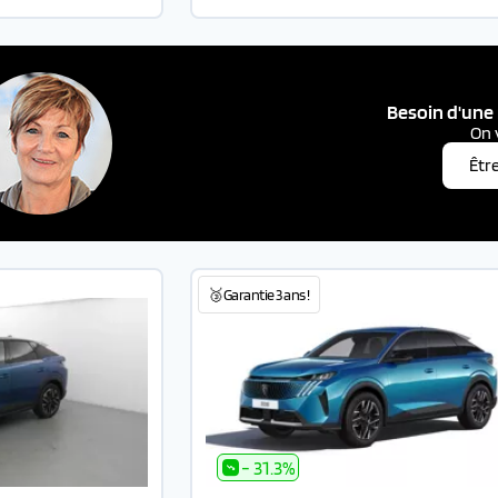
Besoin d'une 
On 
Êtr
🥉Garantie 3 ans !
- 31.3%