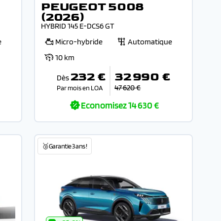
PEUGEOT 5008
(2026)
HYBRID 145 E-DCS6 GT
e
Micro-hybride
Automatique
10 km
232 €
32 990 €
Dès
47 620 €
Par mois en LOA
Economisez
14 630 €
🥉Garantie 3 ans !