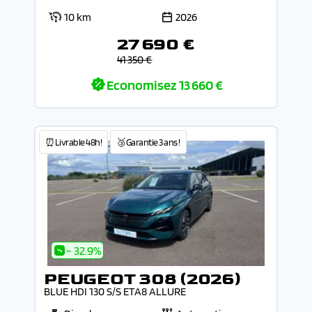
10 km
2026
27 690 €
41 350 €
Economisez
13 660 €
⏰Livrable 48h!
🥉Garantie 3 ans !
- 32.9%
PEUGEOT 308 (2026)
BLUE HDI 130 S/S ETA8 ALLURE