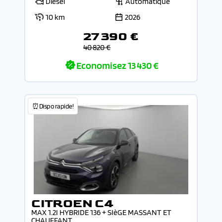
Diesel
Automatique
10 km
2026
27 390 €
40 820 €
Economisez
13 430 €
⏰Dispo rapide!
CITROEN C4
MAX 1.2I HYBRIDE 136 + SIèGE MASSANT ET
CHAUFFANT