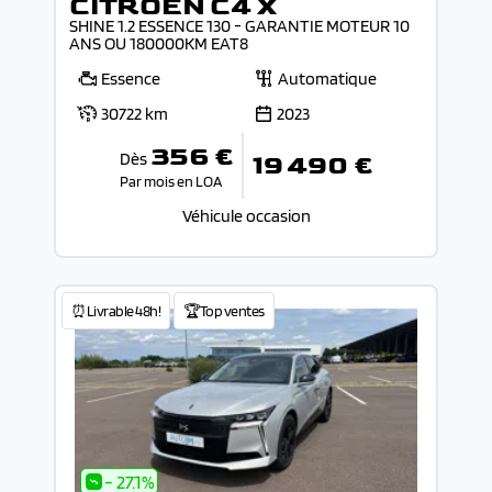
CITROEN C4 X
SHINE 1.2 ESSENCE 130 - GARANTIE MOTEUR 10
ANS OU 180000KM EAT8
Essence
Automatique
30722 km
2023
356 €
Dès
19 490 €
Par mois en LOA
Véhicule occasion
⏰Livrable 48h!
🏆Top ventes
- 27.1%