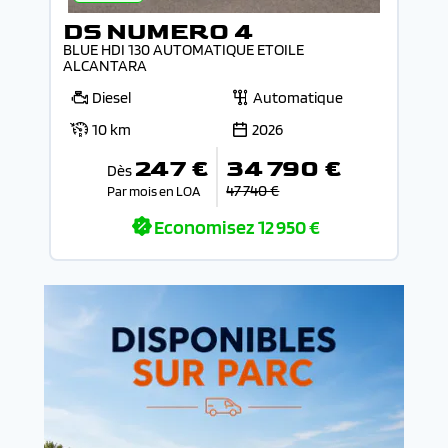
DS NUMERO 4
BLUE HDI 130 AUTOMATIQUE ETOILE
ALCANTARA
Diesel
Automatique
10 km
2026
247 €
34 790 €
Dès
47 740 €
Par mois en LOA
Economisez
12 950 €