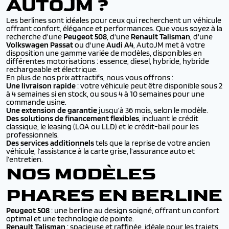
AUTOJM ?
Les berlines sont idéales pour ceux qui recherchent un véhicule
offrant confort, élégance et performances. Que vous soyez à la
recherche d'une
Peugeot 508
, d'une
Renault Talisman
, d'une
Volkswagen Passat
ou d'une
Audi A4
, AutoJM met à votre
disposition une gamme variée de modèles, disponibles en
différentes motorisations : essence, diesel, hybride, hybride
rechargeable et électrique.
En plus de nos prix attractifs, nous vous offrons :
Une livraison rapide
: votre véhicule peut être disponible sous 2
à 4 semaines si en stock, ou sous 4 à 10 semaines pour une
commande usine.
Une extension de garantie
jusqu’à 36 mois, selon le modèle.
Des solutions de financement flexibles
, incluant le crédit
classique, le leasing (LOA ou LLD) et le crédit-bail pour les
professionnels.
Des services additionnels
tels que la reprise de votre ancien
véhicule, l’assistance à la carte grise, l’assurance auto et
l’entretien.
NOS MODÈLES
PHARES EN BERLINE
Peugeot 508
: une berline au design soigné, offrant un confort
optimal et une technologie de pointe.
Renault Talisman
: spacieuse et raffinée, idéale pour les trajets