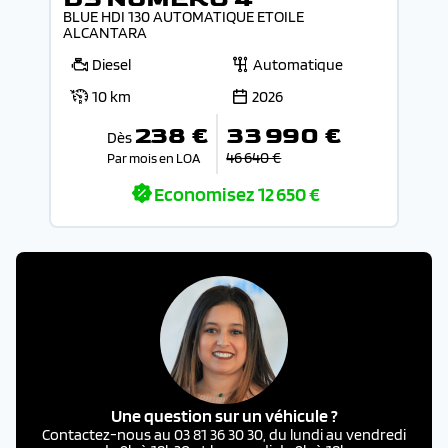
BLUE HDI 130 AUTOMATIQUE ETOILE
ALCANTARA
Diesel
Automatique
10 km
2026
238 €
33 990 €
Dès
46 640 €
Par mois en LOA
Economisez
12 650 €
Une question sur un véhicule ?
Contactez-nous au 03 81 36 30 30, du lundi au vendredi