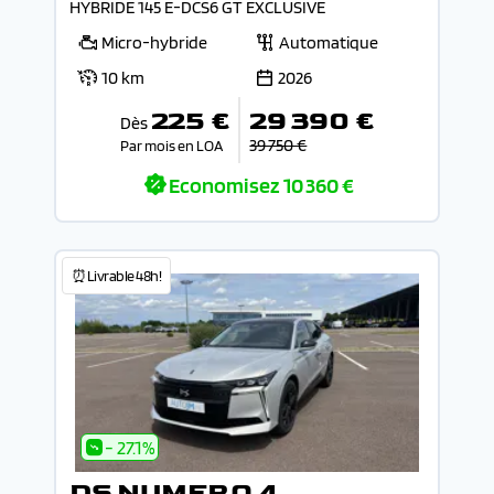
HYBRIDE 145 E-DCS6 GT EXCLUSIVE
Micro-hybride
Automatique
10 km
2026
225 €
29 390 €
Dès
39 750 €
Par mois en LOA
Economisez
10 360 €
⏰Livrable 48h!
- 27.1%
DS NUMERO 4