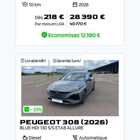
10 km
2026
218 €
28 390 €
Dès
40 770 €
Par mois en LOA
Economisez
12 380 €
⏰Livrable 48h!
🥉Garantie 3 ans !
- 33%
PEUGEOT 308 (2026)
BLUE HDI 130 S/S ETA8 ALLURE
Diesel
Automatique