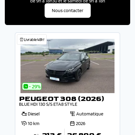
de 9h à 18h30 et le samedi de 9h à 18h
Nous contacter
⏰Livrable 48h!
- 29%
PEUGEOT 308 (2026)
BLUE HDI 130 S/S ETA8 STYLE
Diesel
Automatique
10 km
2026