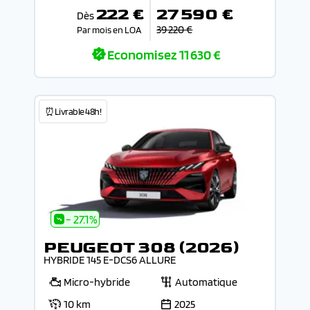
222 €
27 590 €
Dès
39 220 €
Par mois en LOA
Economisez
11 630 €
⏰Livrable 48h!
- 27.1%
PEUGEOT 308 (2026)
HYBRIDE 145 E-DCS6 ALLURE
Micro-hybride
Automatique
10 km
2025