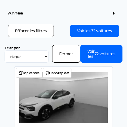
Manuelle (3)
Couleur
Noir (9)
Année
Gris (7)
Bleu (5)
Année
Blanc (4)
Vert (2)
Effacer les filtres
Voir les
72
voitures
-
Trier par
Voir
Fermer
72
voitures
les
🏆Top ventes
⏰Dispo rapide!