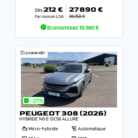
212 €
27 890 €
Dès
38 250 €
Par mois en LOA
Economisez
10 360 €
⏰Livrable 48h!
- 27.1%
PEUGEOT 308 (2026)
HYBRIDE 145 E-DCS6 ALLURE
Micro-hybride
Automatique