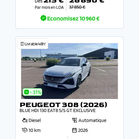
213 €
26 890 €
Dès
37 850 €
Par mois en LOA
Economisez
10 960 €
⏰Livrable 48h!
- 31%
PEUGEOT 308 (2026)
BLUE HDI 130 EAT8 S/S GT EXCLUSIVE
Diesel
Automatique
10 km
2026