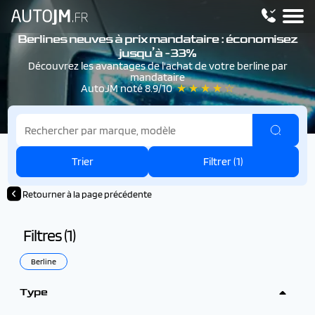
Berlines neuves à prix mandataire : économisez
jusqu’à -33%
Découvrez les avantages de l'achat de votre berline par
mandataire
AutoJM noté 8.9/10
★ ★ ★ ★ ☆
Trier
Filtrer (
1
)
Retourner à la page précédente
Filtres (
1
)
Berline
Type