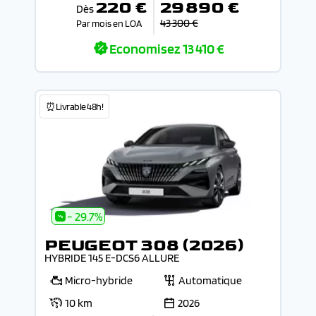
220 €
29 890 €
Dès
43 300 €
Par mois en LOA
Economisez
13 410 €
⏰Livrable 48h!
- 29.7%
PEUGEOT 308 (2026)
HYBRIDE 145 E-DCS6 ALLURE
Micro-hybride
Automatique
10 km
2026