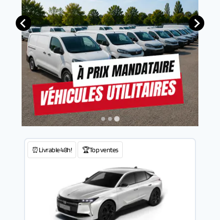
⏰Livrable 48h!
🏆Top ventes