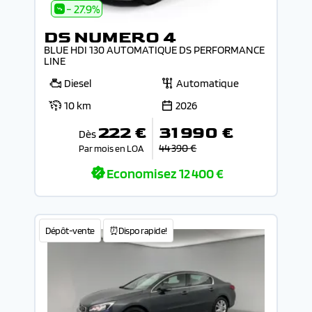
- 27.9%
DS NUMERO 4
BLUE HDI 130 AUTOMATIQUE DS PERFORMANCE
LINE
Diesel
Automatique
10 km
2026
222 €
31 990 €
Dès
44 390 €
Par mois en LOA
Economisez
12 400 €
Dépôt-vente
⏰Dispo rapide!