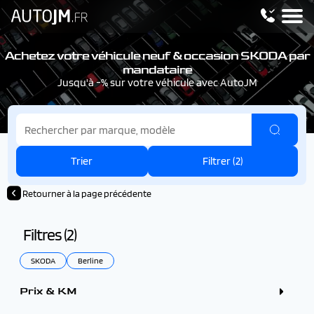
Achetez votre véhicule neuf & occasion SKODA par
mandataire
Jusqu'à -% sur votre véhicule avec AutoJM
Trier
Filtrer (
2
)
Retourner à la page précédente
Filtres (
2
)
SKODA
Berline
Prix & KM