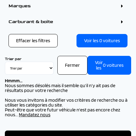
Marques
BMW (1)
CITROEN (17)
Carburant & boîte
DS (16)
OPEL (1)
PEUGEOT (36)
Effacer les filtres
Voir les
0
voitures
Trier par
Voir
Fermer
0
voitures
les
Hmmm...
Nous sommes désolés mais il semble qu’il n’y ait pas de
résultats pour votre recherche
Nous vous invitons à modifier vos critères de recherche ou à
utiliser les catégories du site.
Peut-être que votre futur véhicule n'est pas encore chez
nous...
Mandatez nous