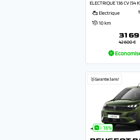
ELECTRIQUE 136 CV (54 
Electrique
10 km
31 69
42 600 €
Economis
🥉Garantie 3 ans !
- 16%