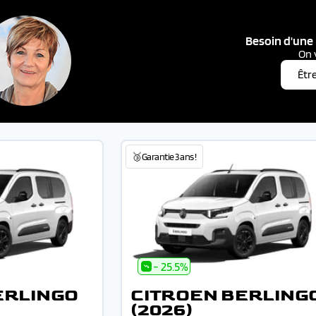
Besoin d'une 
On 
Êtr
🥉Garantie 3 ans !
- 25.5%
ERLINGO
CITROEN BERLING
(2026)