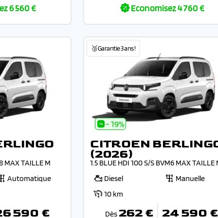
ez
6 560 €
Economisez
4 760 €
🥉Garantie 3 ans !
- 19%
ERLINGO
CITROEN BERLING
(2026)
T8 MAX TAILLE M
1.5 BLUE HDI 100 S/S BVM6 MAX TAILLE
Automatique
Diesel
Manuelle
10 km
26 590 €
262 €
24 590 
Dès