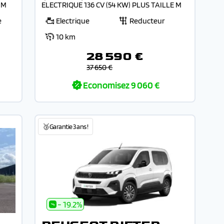
 M
ELECTRIQUE 136 CV (54 KW) PLUS TAILLE M
e
Electrique
Reducteur
10 km
28 590 €
37 650 €
Economisez
9 060 €
🥉Garantie 3 ans !
- 19.2%