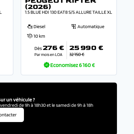
PEUGEOT RIFTER
(2026)
L
1.5 BLUE HDI 130 EAT8 S/S ALLURE TAILLE XL
Diesel
Automatique
10 km
276 €
25 990 €
Dès
32 150 €
Par mois en LOA
Economisez
6 160 €
ur un véhicule ?
 vendredi de 9h à 18h30 et le samedi de 9h à 18h
ontacter