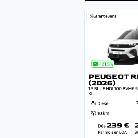
🥉Garantie 3 ans !
- 21.5%
PEUGEOT R
(2026)
1.5 BLUE HDI 100 BVM6 
XL
Diesel
10 km
239 €
Dès
3
Par mois en LOA