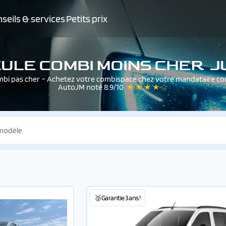
seils & services
Petits prix
ULE COMBI MOINS CHER JU
bi pas cher – Achetez votre combispace chez votre mandataire c
AutoJM noté 8.9/10
★ ★ ★ ★ ☆
🥉Garantie 3 ans !