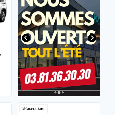
e
🥉Garantie 3 ans !