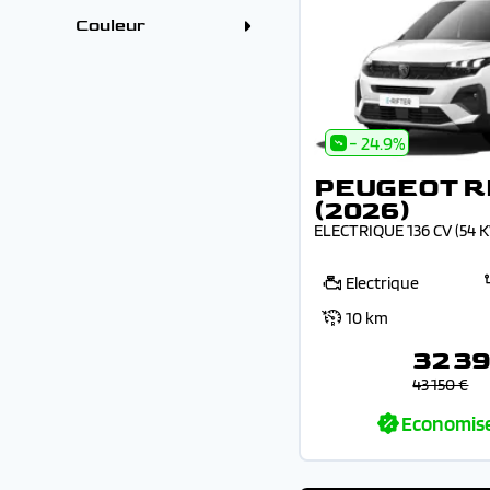
+7 places (2)
Couleur
Couleur
Noir (2)
Vert (1)
- 24.9%
PEUGEOT R
(2026)
ELECTRIQUE 136 CV (54 
Electrique
10 km
32 3
43 150 €
Economis