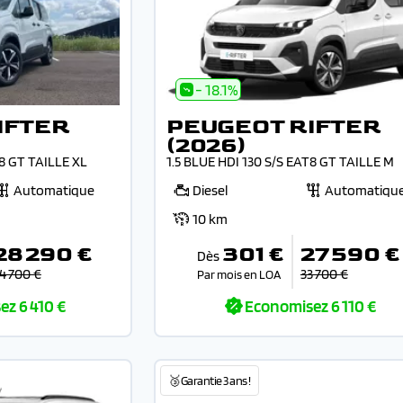
- 18.1%
IFTER
PEUGEOT RIFTER
(2026)
T8 GT TAILLE XL
1.5 BLUE HDI 130 S/S EAT8 GT TAILLE M
Automatique
Diesel
Automatiqu
10 km
28 290 €
301 €
27 590 €
Dès
4 700 €
33 700 €
Par mois en LOA
ez
6 410 €
Economisez
6 110 €
🥉Garantie 3 ans !