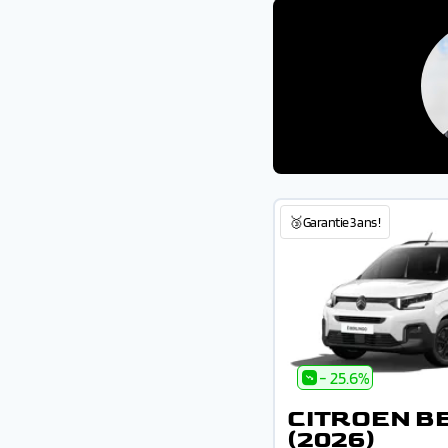
🥉Garantie 3 ans !
- 25.6%
CITROEN B
(2026)