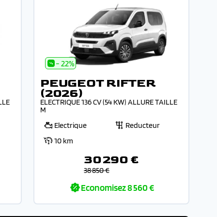
- 22%
PEUGEOT RIFTER
(2026)
LLE
ELECTRIQUE 136 CV (54 KW) ALLURE TAILLE
M
Electrique
Reducteur
10 km
30 290 €
38 850 €
Economisez
8 560 €