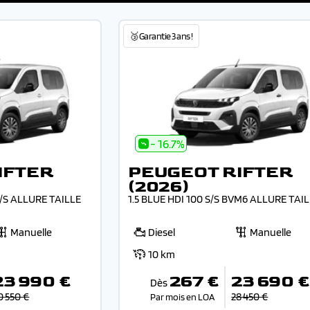
🥉Garantie 3 ans !
- 16.7%
IFTER
PEUGEOT RIFTER
(2026)
S/S ALLURE TAILLE
1.5 BLUE HDI 100 S/S BVM6 ALLURE TAI
Manuelle
Diesel
Manuelle
10 km
23 990 €
267 €
23 690 €
Dès
0 550 €
28 450 €
Par mois en LOA