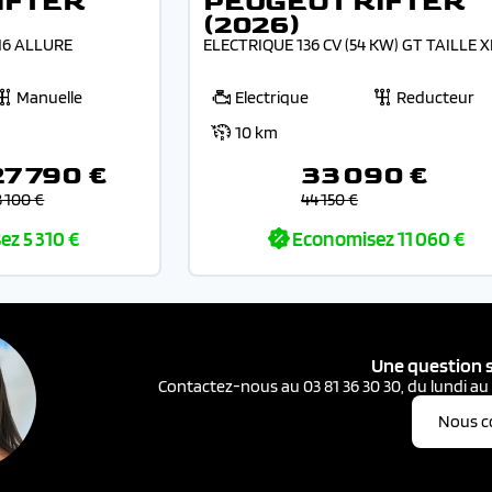
IFTER
PEUGEOT RIFTER
(2026)
VM6 ALLURE
ELECTRIQUE 136 CV (54 KW) GT TAILLE X
Manuelle
Electrique
Reducteur
10 km
27 790 €
33 090 €
3 100 €
44 150 €
ez
5 310 €
Economisez
11 060 €
Une question s
Contactez-nous au 03 81 36 30 30, du lundi au
Nous c