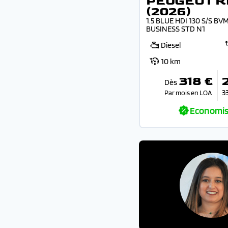
PEUGEOT R
(2026)
1.5 BLUE HDI 130 S/S B
BUSINESS STD N1
Diesel
10 km
318 €
Dès
3
Par mois en LOA
Economis