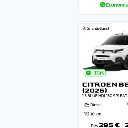
Economis
🥉Garantie 3 ans !
- 17.4%
CITROEN B
(2026)
1.5 BLUE HDI 130 S/S EA
Diesel
10 km
295 €
Dès