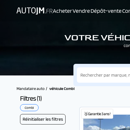
Acheter
Vendre
Dépôt-vente
Con
VOTRE VÉHIC
com
Mandataire auto
véhicule Combi
Filtres (
1
)
Combi
🥉Garantie 3 ans !
Réinitialiser les filtres