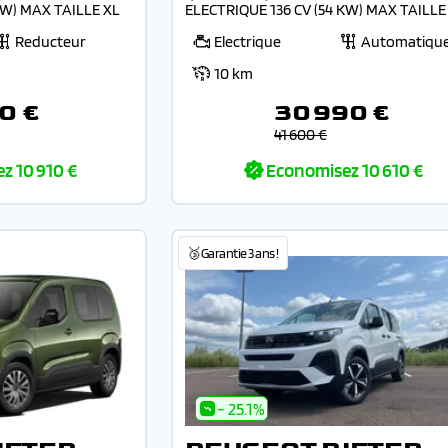
KW) MAX TAILLE XL
ELECTRIQUE 136 CV (54 KW) MAX TAILLE
Reducteur
Electrique
Automatiqu
10 km
0 €
30 990 €
41 600 €
ez
10 910 €
Economisez
10 610 €
🥉Garantie 3 ans !
- 25.1%