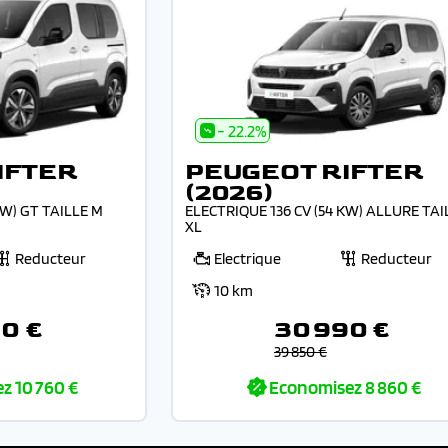
- 22.2%
IFTER
PEUGEOT RIFTER
(2026)
KW) GT TAILLE M
ELECTRIQUE 136 CV (54 KW) ALLURE TAI
XL
Reducteur
Electrique
Reducteur
10 km
90 €
30 990 €
39 850 €
ez
10 760 €
Economisez
8 860 €