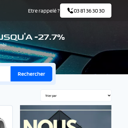
Etre rappelé ?
03 81 36 30 30
SQU'A -27.7%
ombi
Rechercher