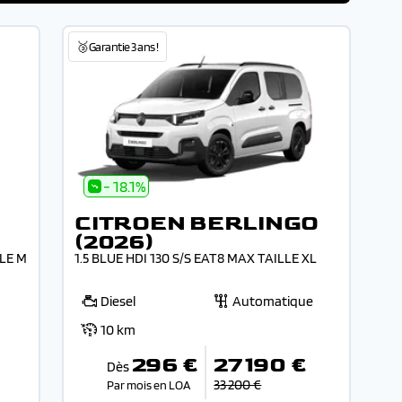
🥉Garantie 3 ans !
- 18.1%
CITROEN BERLINGO
(2026)
LLE M
1.5 BLUE HDI 130 S/S EAT8 MAX TAILLE XL
Diesel
Automatique
10 km
296 €
27 190 €
Dès
33 200 €
Par mois en LOA