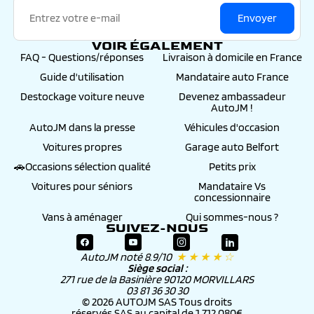
Envoyer
VOIR ÉGALEMENT
FAQ - Questions/réponses
Livraison à domicile en France
Guide d'utilisation
Mandataire auto France
Destockage voiture neuve
Devenez ambassadeur
AutoJM !
AutoJM dans la presse
Véhicules d'occasion
Voitures propres
Garage auto Belfort
🚗Occasions sélection qualité
Petits prix
Voitures pour séniors
Mandataire Vs
concessionnaire
Vans à aménager
Qui sommes-nous ?
SUIVEZ-NOUS
AutoJM noté 8.9/10
★ ★ ★ ★ ☆
Siège social :
271 rue de la Basinière 90120 MORVILLARS
03 81 36 30 30
© 2026 AUTOJM SAS Tous droits
réservés SAS au capital de 1 712 080€