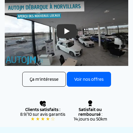
Nouveaux locaux AutoJM
Ça m'intéresse
Voir nos offres
Clients satisfaits :
Satisfait ou
8.9/10 sur avis garantis
remboursé
:
★ ★ ★ ★ ☆
14 jours ou 50km