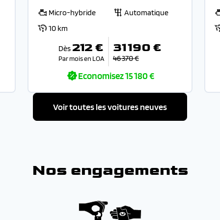
Micro-hybride
Automatique
10 km
212 €
31 190 €
Dès
46 370 €
Par mois en LOA
Economisez
15 180 €
Voir toutes les voitures neuves
Nos engagements