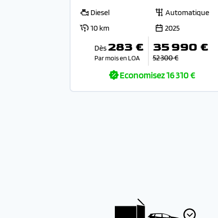
Diesel
Automatique
10 km
2025
283 €
35 990 €
Dès
52 300 €
Par mois en LOA
Economisez
16 310 €