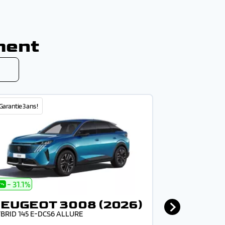
ment
arantie 3 ans !
🥉Garantie 3 ans !
- 31.1%
- 30.7%
EUGEOT 3008 (2026)
PEUGEO
BRID 145 E-DCS6 ALLURE
HYBRID 145 E-D