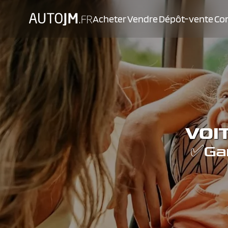
Acheter
Vendre
Dépôt-vente
Con
VOI
✅Gar