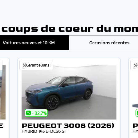
 coups de coeur du mo
Voitures neuves et 10 KM
Occasions récentes
🥉Garantie 3 ans !
🥉G
- 32.7%
E
PEUGEOT 3008 (2026)
P
HYBRID 145 E-DCS6 GT
HY