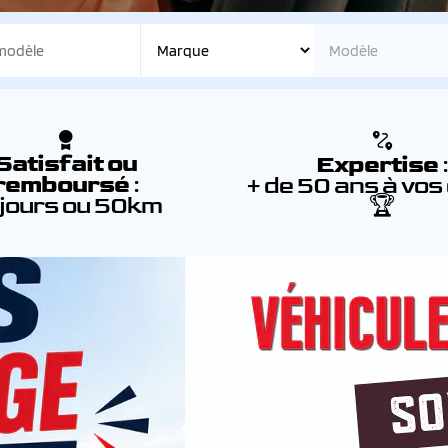
Satisfait ou
Expertise
remboursé
:
+ de 50 ans à vos
 jours ou 50km
🏆