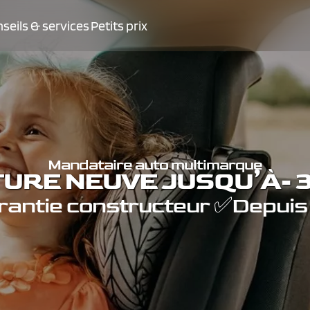
seils & services
Petits prix
Mandataire auto multimarque
TURE NEUVE JUSQU’À- 3
antie constructeur ✅Depuis