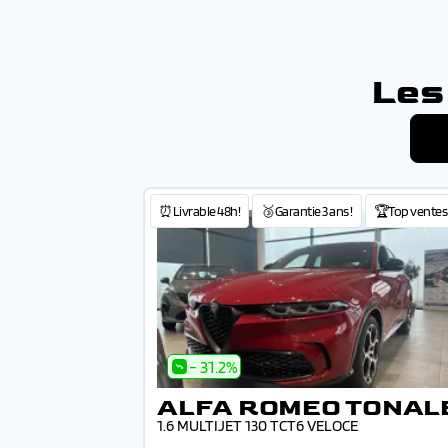
Les
⏰Livrable 48h!
🥉Garantie 3 ans !
🏆Top ventes
- 31.2%
ALFA ROMEO TONAL
1.6 MULTIJET 130 TCT6 VELOCE