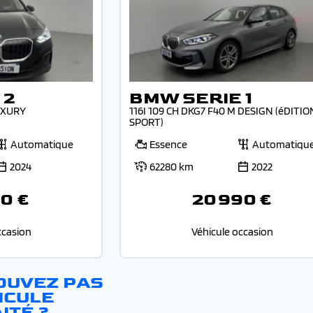
 2
BMW SERIE 1
UXURY
116I 109 CH DKG7 F40 M DESIGN (éDITIO
SPORT)
Automatique
Essence
Automatiqu
2024
62280 km
2022
0 €
20 990 €
ccasion
Véhicule occasion
OUVEZ PAS
ICULE
ITÉ ?