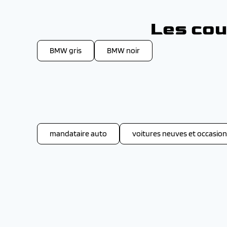
Les cou
BMW gris
BMW noir
mandataire auto
voitures neuves et occasion