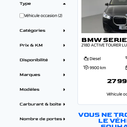
Type
Véhicule occasion (2)
Catégories
BMW SERIE
Berline (1)
Monospace (1)
218D ACTIVE TOURER L
Prix & KM
Prix
Diesel
Disponibilité
9900 km
Sur parc (2)
Marques
Kilométrage
27 99
ALFA ROMEO (7)
BMW (2)
Modèles
CITROEN (110)
Véhicule o
DS (19)
FIAT (1)
BMW
Carburant & boîte
FORD (30)
BMW SERIE 1 (1)
HYUNDAI (23)
BMW SERIE 2 (1)
Carburants
VOUS NE TR
KIA (2)
Diesel (1)
Nombre de portes
OMODA (1)
LE VÉH
Essence (1)
OMODA - JAECOO (1)
SOUHA
Boîtes
5 portes (2)