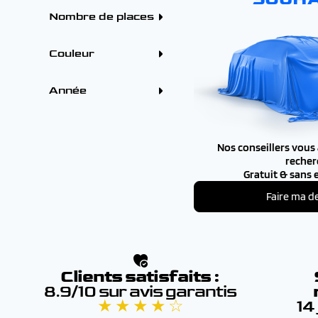
OPEL (1)
Automatique (2)
PEUGEOT (232)
Nombre de places
RENAULT (92)
SEAT (1)
4 - 5 places (2)
TOYOTA (3)
Couleur
VOLKSWAGEN (2)
VOLVO (1)
Couleur
Gris (1)
Année
Noir (1)
Année
Nos conseillers vous
-
recher
Gratuit & sans
Faire ma 
Clients satisfaits :
8.9/10 sur avis garantis
★ ★ ★ ★ ☆
14