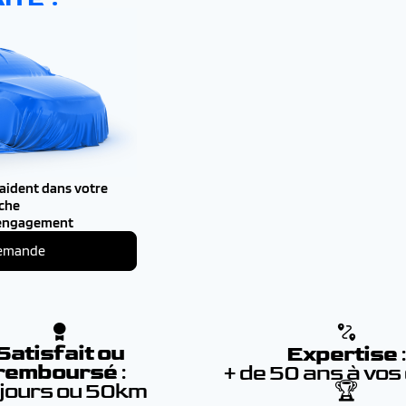
 aident dans votre
che
 engagement
demande
Satisfait ou
Expertise
remboursé
:
+ de 50 ans à vos
 jours ou 50km
🏆