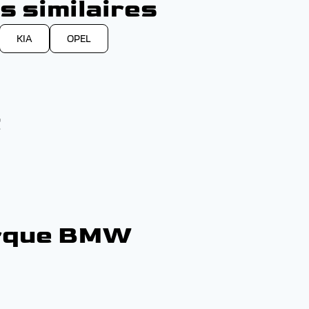
s similaires
KIA
OPEL
t
arque BMW