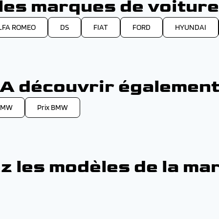
es marques de voiture
LFA ROMEO
DS
FIAT
FORD
HYUNDAI
A découvrir égalemen
 BMW
Prix BMW
z les modèles de la m