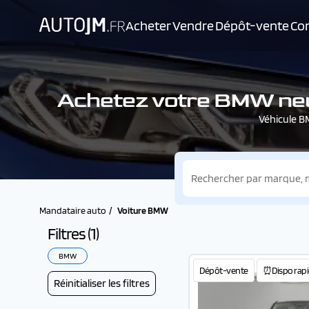
Acheter
Vendre
Dépôt-vente
Con
Achetez votre BMW neu
Véhicule B
Mandataire auto
Voiture BMW
Filtres (
1
)
BMW
Dépôt-vente
⏰Dispo rapi
Réinitialiser les filtres