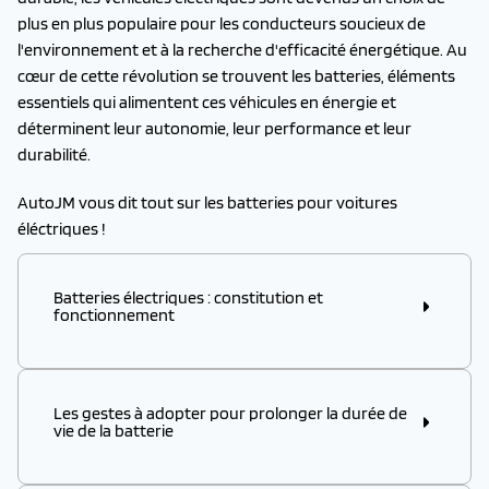
plus en plus populaire pour les conducteurs soucieux de
l'environnement et à la recherche d'efficacité énergétique. Au
cœur de cette révolution se trouvent les batteries, éléments
essentiels qui alimentent ces véhicules en énergie et
déterminent leur autonomie, leur performance et leur
durabilité.
AutoJM vous dit tout sur les batteries pour voitures
éléctriques !
Batteries électriques : constitution et
fonctionnement
En transformant l’énergie cinétique en
énergie
Les gestes à adopter pour prolonger la durée de
électrique
, les batteries assurent l’alimentation de la
vie de la batterie
voiture et inversent le processus pour sa recharge.
Constituées entre autres de cadmium, hydrure,