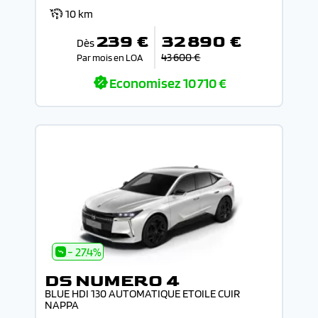
10 km
239 €
32 890 €
Dès
43 600 €
Par mois en LOA
Economisez
10 710 €
- 27.4%
DS NUMERO 4
BLUE HDI 130 AUTOMATIQUE ETOILE CUIR
NAPPA