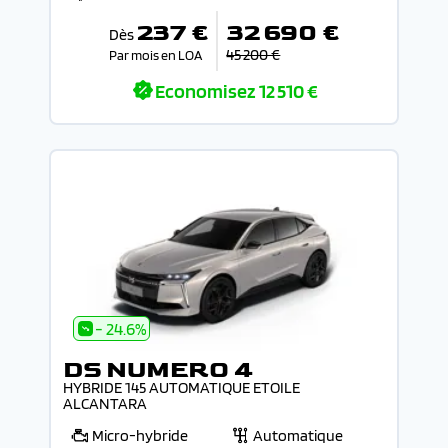
237 €
32 690 €
Dès
45 200 €
Par mois en LOA
Economisez
12 510 €
- 24.6%
DS NUMERO 4
HYBRIDE 145 AUTOMATIQUE ETOILE
ALCANTARA
Micro-hybride
Automatique