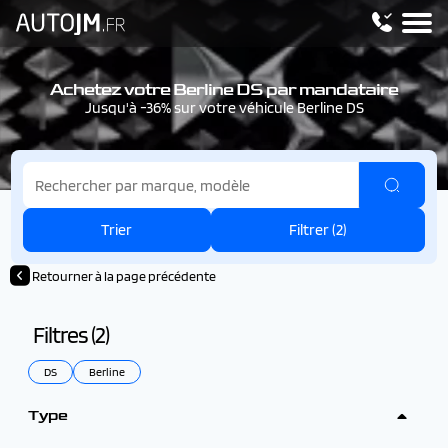
Achetez votre Berline DS par mandataire
Jusqu'à -36% sur votre véhicule Berline DS
Trier
Filtrer (
2
)
Retourner à la page précédente
Filtres (
2
)
DS
Berline
Type