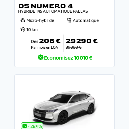
DS NUMERO 4
HYBRIDE 145 AUTOMATIQUE PALLAS
Micro-hybride
Automatique
10 km
206 €
29 290 €
Dès
39 300 €
Par mois en LOA
Economisez
10 010 €
- 28.4%