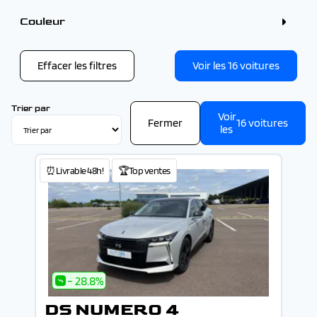
4 - 5 places (16)
Couleur
Couleur
Noir (4)
Blanc (1)
Effacer les filtres
Voir les
16
voitures
Trier par
Voir
Fermer
16
voitures
les
⏰Livrable 48h!
🏆Top ventes
- 28.8%
DS NUMERO 4