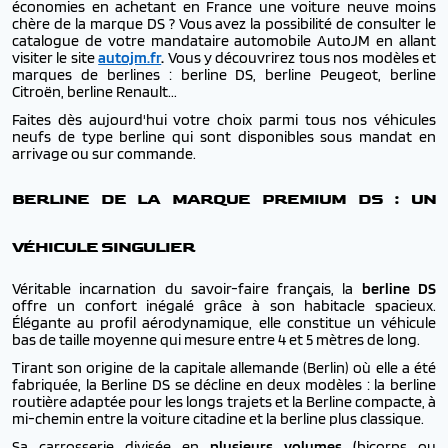
économies en achetant en France une voiture neuve moins
chère de la marque DS ? Vous avez la possibilité de consulter le
catalogue de votre mandataire automobile AutoJM en allant
visiter le site
autojm.fr
.
Vous y découvrirez tous nos modèles et
marques de berlines : berline DS, berline Peugeot, berline
Citroën, berline Renault...
Faites dès aujourd'hui votre choix parmi tous nos véhicules
neufs de type berline qui sont disponibles sous mandat en
arrivage ou sur commande.
BERLINE DE LA MARQUE PREMIUM DS : UN
VÉHICULE SINGULIER
Véritable incarnation du savoir-faire français, la
berline DS
offre un confort inégalé grâce à son habitacle spacieux.
Élégante au profil aérodynamique, elle constitue un véhicule
bas de taille moyenne qui mesure entre 4 et 5 mètres de long.
Tirant son origine de la capitale allemande (Berlin) où elle a été
fabriquée, la Berline DS se décline en deux modèles : la berline
routière adaptée pour les longs trajets et la Berline compacte, à
mi-chemin entre la voiture citadine et la berline plus classique.
Sa carrosserie divisée en
plusieurs volumes (
bicorps ou