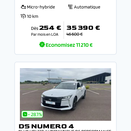
Micro-hybride
Automatique
10 km
254 €
35 390 €
Dès
46 600 €
Par mois en LOA
Economisez
11 210 €
- 28.1%
DS NUMERO 4