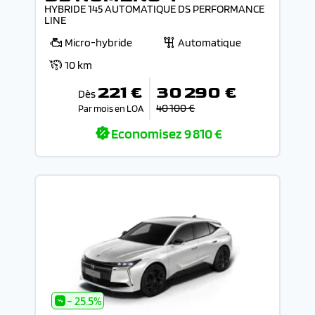
HYBRIDE 145 AUTOMATIQUE DS PERFORMANCE
LINE
Micro-hybride
Automatique
10 km
221 €
30 290 €
Dès
40 100 €
Par mois en LOA
Economisez
9 810 €
- 25.5%