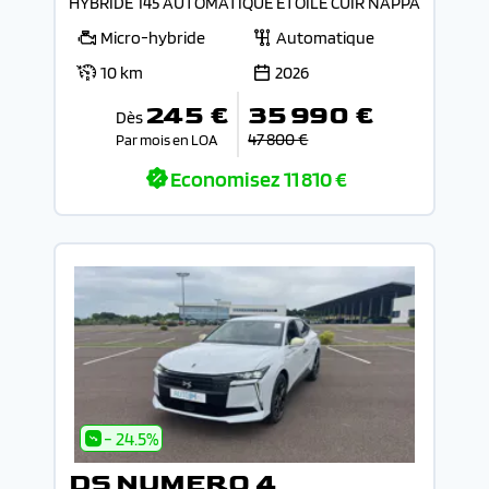
HYBRIDE 145 AUTOMATIQUE ETOILE CUIR NAPPA
Micro-hybride
Automatique
10 km
2026
245 €
35 990 €
Dès
47 800 €
Par mois en LOA
Economisez
11 810 €
- 24.5%
DS NUMERO 4