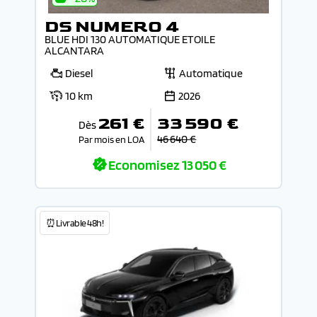
DS NUMERO 4
BLUE HDI 130 AUTOMATIQUE ETOILE
ALCANTARA
Diesel
Automatique
10 km
2026
261 €
33 590 €
Dès
46 640 €
Par mois en LOA
Economisez
13 050 €
⏰Livrable 48h!