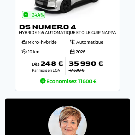
- 24.4%
DS NUMERO 4
HYBRIDE 145 AUTOMATIQUE ETOILE CUIR NAPPA
Micro-hybride
Automatique
10 km
2026
248 €
35 990 €
Dès
47 590 €
Par mois en LOA
Economisez
11 600 €