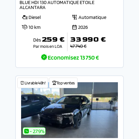
BLUE HDI 130 AUTOMATIQUE ETOILE
ALCANTARA
Diesel
Automatique
10 km
2026
259 €
33 990 €
Dès
47 740 €
Par mois en LOA
Economisez
13 750 €
⏰Livrable 48h!
🏆Top ventes
- 27.9%