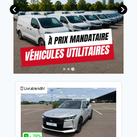
⏰Livrable 48h!
- 28%