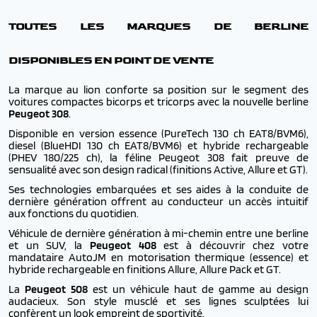
TOUTES LES MARQUES DE BERLINE
DISPONIBLES EN POINT DE VENTE
La marque au lion
conforte sa position sur le segment des
voitures compactes bicorps et tricorps avec la nouvelle berline
Peugeot 308
.
Disponible en version essence (PureTech 130 ch EAT8/BVM6),
diesel (BlueHDI 130 ch EAT8/BVM6) et hybride rechargeable
(PH
EV 180/225 ch
), la féline Peugeot 308 fait preuve de
sensualité avec son design radical (finitions Active, Allure et GT).
Ses technologies embarquées et ses aides à la conduite de
dernière génération offrent au conducteur un accès intuitif
aux fonctions du quotidien.
Véhicule de dernière génération à mi-chemin entre une berline
et un SUV, la
Peugeot 408
est à découvrir chez votre
mandataire AutoJM en motorisation thermique (essence) et
hybride rechargeable en finitions Allure, Allure Pack et GT.
La
Peugeot 508
est un véhicule haut de gamme au design
audacieux. Son style musclé et ses lignes sculptées lui
confèrent un look empreint de sportivité.