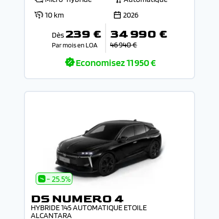
10 km
2026
239 €
34 990 €
Dès
46 940 €
Par mois en LOA
Economisez
11 950 €
- 25.5%
DS NUMERO 4
HYBRIDE 145 AUTOMATIQUE ETOILE
ALCANTARA