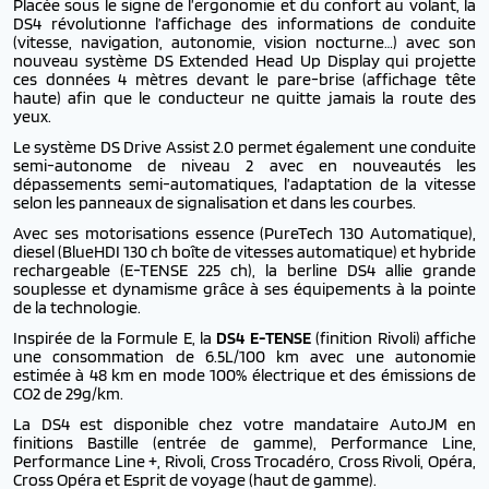
Placée sous le signe de l’ergonomie et du confort au volant, la
DS4 révolutionne l’affichage des informations de conduite
(vitesse, navigation, autonomie, vision nocturne…) avec son
nouveau système DS Extended Head Up Display qui projette
ces données 4 mètres devant le pare-brise (affichage tête
haute) afin que le conducteur ne quitte jamais la route des
yeux.
Le système DS Drive Assist 2.0 permet également une conduite
semi-autonome de niveau 2 avec en nouveautés les
dépassements semi-automatiques, l’adaptation de la vitesse
selon les panneaux de signalisation et dans les courbes.
Avec ses motorisations
essence (PureTech 130 Automatique),
diesel (BlueHDI 130 ch boîte de vitesses automatique) et hybride
rechargeable (E-TENSE 225 ch), la berline DS4 allie grande
souplesse et dynamisme grâce à ses équipements à la pointe
de la technologie.
Inspirée de la Formule E, la
DS4 E-TENSE
(finition Rivoli) affiche
une consommation de 6.5L/100 km avec une autonomie
estimée à 48 km en mode 100% électrique et des émissions de
CO2 de 29g/km.
La DS4 est disponible chez votre mandataire AutoJM en
finitions Bastille (entrée de gamme), Performance Line,
Performance Line +, Rivoli, Cross Trocadéro, Cross Rivoli, Opéra,
Cross Opéra et Esprit de voyage (haut de gamme).