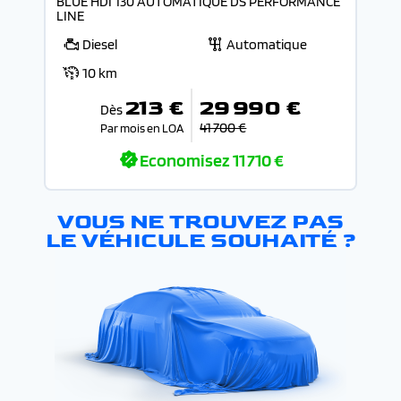
BLUE HDI 130 AUTOMATIQUE DS PERFORMANCE
LINE
Diesel
Automatique
10 km
213 €
29 990 €
Dès
41 700 €
Par mois en LOA
Economisez
11 710 €
VOUS NE TROUVEZ PAS
LE VÉHICULE SOUHAITÉ ?