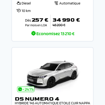
Diesel
Automatique
10 km
257 €
34 990 €
Dès
48 200 €
Par mois en LOA
Economisez
13 210 €
- 24.1%
DS NUMERO 4
HYBRIDE 145 AUTOMATIQUE ETOILE CUIR NAPPA