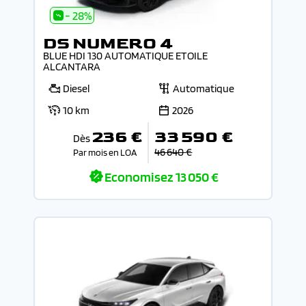
- 28%
DS NUMERO 4
BLUE HDI 130 AUTOMATIQUE ETOILE
ALCANTARA
Diesel
Automatique
10 km
2026
236 €
33 590 €
Dès
46 640 €
Par mois en LOA
Economisez
13 050 €