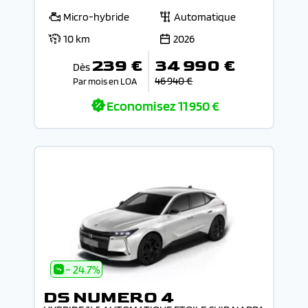
Micro-hybride
Automatique
10 km
2026
239 €
34 990 €
Dès
46 940 €
Par mois en LOA
Economisez
11 950 €
- 24.7%
DS NUMERO 4