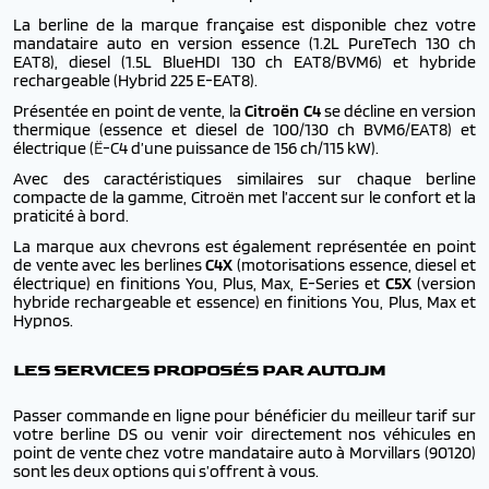
La berline de la marque française est disponible chez votre
mandataire auto en version essence (1.2L PureTech 130 ch
EAT8), diesel (1.5L BlueHDI 130 ch EAT8/BVM6) et hybride
rechargeable (Hybrid 225 E-EAT8).
Présentée en point de vente, la
Citroën C4
se décline en version
thermique (essence et diesel de 100/130 ch BVM6/EAT8) et
électrique (
Ë
-C4 d’une puissance de 156 ch/115 kW).
Avec des caractéristiques similaires sur chaque berline
compacte de la gamme, Citroën met l’accent sur le confort et la
praticité à bord.
La marque aux chevrons est également représentée en point
de vente avec les berlines
C4X
(motorisations essence, diesel et
électrique
) en
finitions You, Plus, Max, E-Series
et
C5X
(version
hybride rechargeable et essence) en finitions You, Plus, Max et
Hypnos.
LES SERVICES PROPOSÉS PAR AUTOJM
Passer commande en ligne pour bénéficier du meilleur tarif sur
votre berline DS ou venir voir directement nos véhicules en
point de vente chez votre mandataire auto à Morvillars (90120)
sont les deux options qui s’offrent à vous.