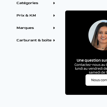
Catégories
Crossover / SUV (7)
Prix & KM
Marques
BMW (1)
CITROEN (18)
Carburant & boîte
DS (16)
OPEL (1)
PEUGEOT (36)
Une question sur
Contactez-nous au 03
lundi au vendredi de
samedi de 9
Nous con