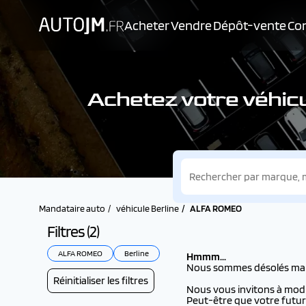
Acheter
Vendre
Dépôt-vente
Con
Achetez votre véhi
Mandataire auto
véhicule Berline
ALFA ROMEO
Filtres (
2
)
ALFA ROMEO
Berline
Hmmm...
Nous sommes désolés mais i
Réinitialiser les filtres
Nous vous invitons à modifi
Peut-être que votre futur 