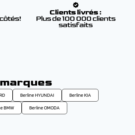
:
Clients livrés :
 côtés!
Plus de 100 000 clients
satisfaits
s marques
ORD
Berline HYUNDAI
Berline KIA
ine BMW
Berline OMODA