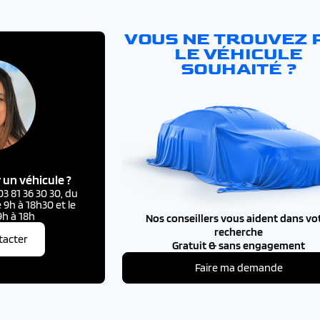
VOUS NE TROUVEZ 
LE VÉHICULE
SOUHAITÉ ?
 un véhicule ?
 81 36 30 30, du
 9h à 18h30 et le
h à 18h
Nos conseillers vous aident dans vo
recherche
tacter
Gratuit & sans engagement
Faire ma demande