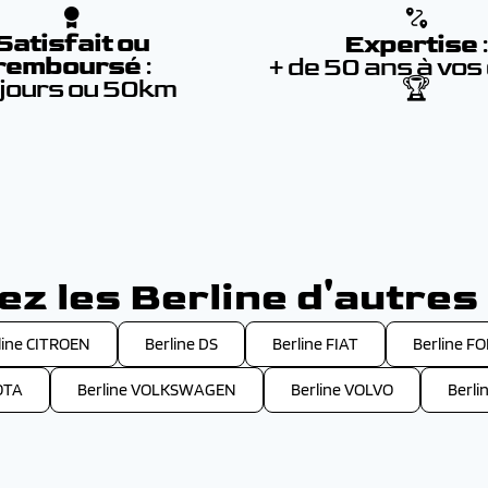
Satisfait ou
Expertise
remboursé
:
+ de 50 ans à vos
 jours ou 50km
🏆
z les Berline d'autre
line CITROEN
Berline DS
Berline FIAT
Berline F
OTA
Berline VOLKSWAGEN
Berline VOLVO
Berl