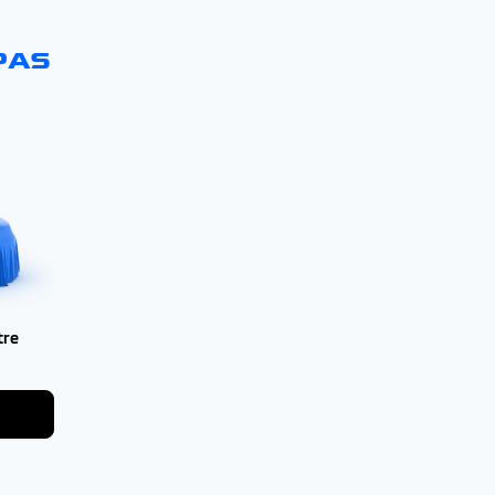
PAS
tre