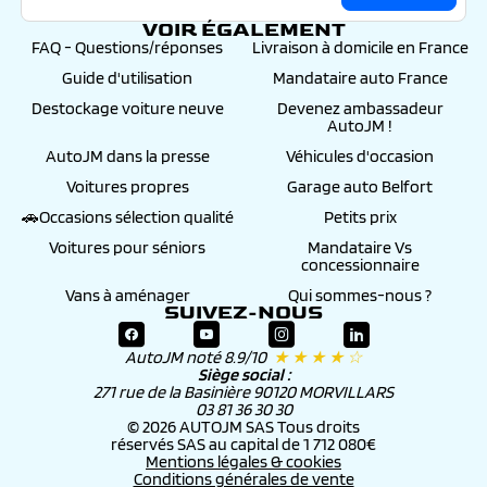
VOIR ÉGALEMENT
FAQ - Questions/réponses
Livraison à domicile en France
Guide d'utilisation
Mandataire auto France
Destockage voiture neuve
Devenez ambassadeur
AutoJM !
AutoJM dans la presse
Véhicules d'occasion
Voitures propres
Garage auto Belfort
🚗Occasions sélection qualité
Petits prix
Voitures pour séniors
Mandataire Vs
concessionnaire
Vans à aménager
Qui sommes-nous ?
SUIVEZ-NOUS
AutoJM noté 8.9/10
★ ★ ★ ★ ☆
Siège social :
271 rue de la Basinière 90120 MORVILLARS
03 81 36 30 30
© 2026 AUTOJM SAS Tous droits
réservés SAS au capital de 1 712 080€
Mentions légales & cookies
Conditions générales de vente