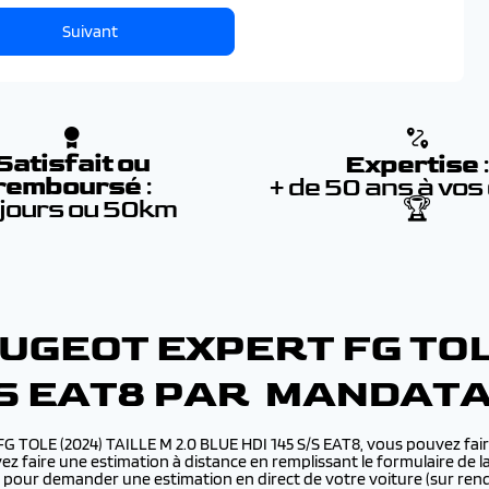
Suivant
Satisfait ou
Expertise
remboursé
:
+ de 50 ans à vos
 jours ou 50km
🏆
UGEOT EXPERT FG TOLE
S/S EAT8 PAR MANDAT
FG TOLE (2024) TAILLE M 2.0 BLUE HDI 145 S/S EAT8, vous pouvez f
ez faire une estimation à distance en remplissant le formulaire de l
nte pour demander une estimation en direct de votre voiture (sur r