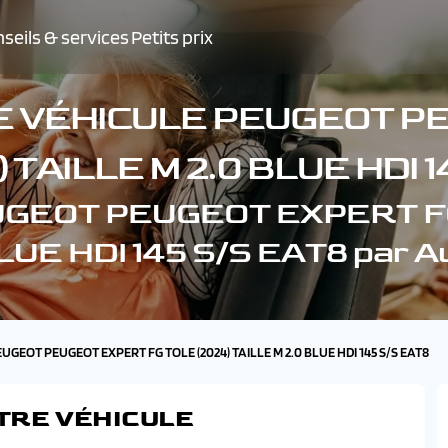
seils & services
Petits prix
E VÉHICULE PEUGEOT P
 TAILLE M 2.0 BLUE HDI 
PEUGEOT PEUGEOT EXPERT FG
LUE HDI 145 S/S EAT8 par 
EUGEOT PEUGEOT EXPERT FG TOLE (2024) TAILLE M 2.0 BLUE HDI 145 S/S EAT8
TRE VÉHICULE