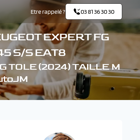
Etre rappelé ?
03 81 36 30 30
EUGEOT EXPERT FG
145 S/S EAT8
 TOLE (2024) TAILLE M
AutoJM