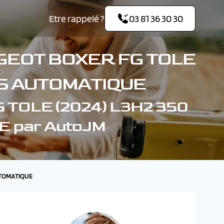
Etre rappelé ?
03 81 36 30 30
GEOT BOXER FG TOLE
S/S AUTOMATIQUE
 TOLE (2024) L3H2 350
E par AutoJM
AUTOMATIQUE