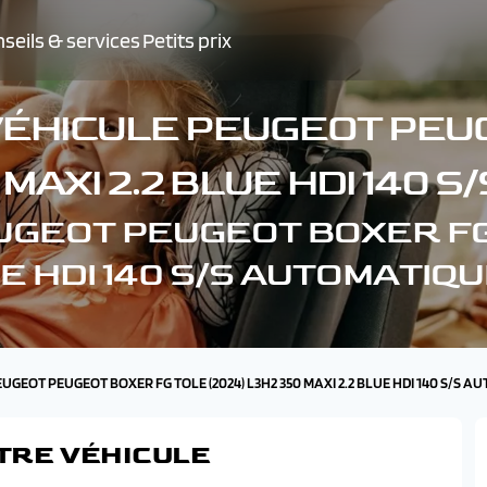
seils & services
Petits prix
VÉHICULE PEUGEOT PEU
0 MAXI 2.2 BLUE HDI 140 
PEUGEOT PEUGEOT BOXER FG
UE HDI 140 S/S AUTOMATIQU
PEUGEOT PEUGEOT BOXER FG TOLE (2024) L3H2 350 MAXI 2.2 BLUE HDI 140 S/S 
TRE VÉHICULE