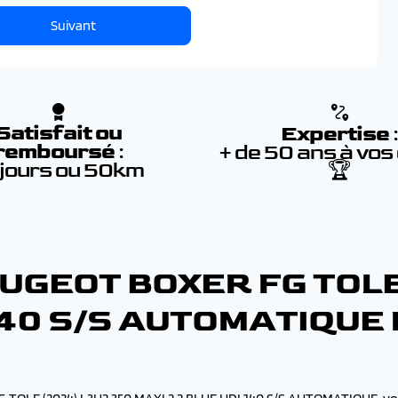
Suivant
Satisfait ou
Expertise
remboursé
:
+ de 50 ans à vos
 jours ou 50km
🏆
UGEOT BOXER FG TOLE 
I 140 S/S AUTOMATIQU