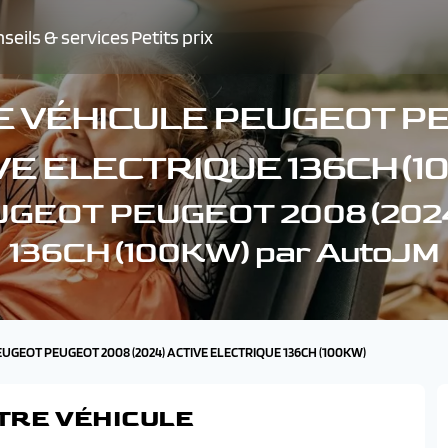
seils & services
Petits prix
 VÉHICULE PEUGEOT PE
VE ELECTRIQUE 136CH (1
PEUGEOT PEUGEOT 2008 (20
136CH (100KW) par AutoJM
PEUGEOT PEUGEOT 2008 (2024) ACTIVE ELECTRIQUE 136CH (100KW)
TRE VÉHICULE