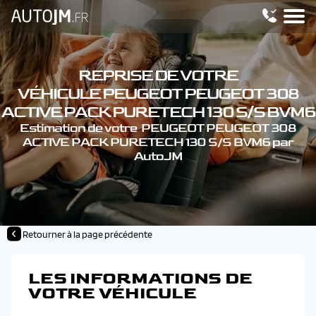
REPRISE DE VOTRE
VÉHICULE PEUGEOT PEUGEOT 308
ACTIVE PACK PURETECH 130 S/S BVM6
Estimation de votre PEUGEOT PEUGEOT 308
ACTIVE PACK PURETECH 130 S/S BVM6 par
AutoJM
Retourner à la page précédente
LES INFORMATIONS DE
VOTRE VÉHICULE