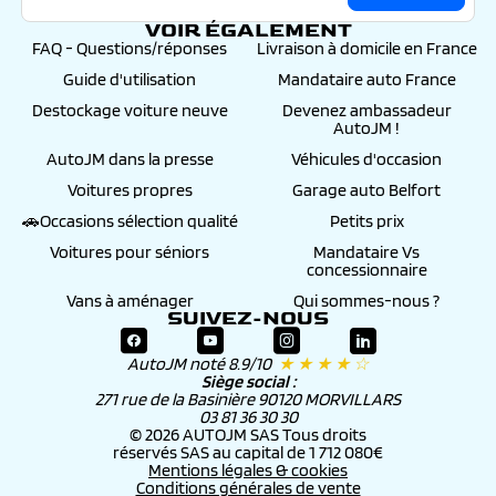
VOIR ÉGALEMENT
FAQ - Questions/réponses
Livraison à domicile en France
Guide d'utilisation
Mandataire auto France
Destockage voiture neuve
Devenez ambassadeur
AutoJM !
AutoJM dans la presse
Véhicules d'occasion
Voitures propres
Garage auto Belfort
🚗Occasions sélection qualité
Petits prix
Voitures pour séniors
Mandataire Vs
concessionnaire
Vans à aménager
Qui sommes-nous ?
SUIVEZ-NOUS
AutoJM noté 8.9/10
★ ★ ★ ★ ☆
Siège social :
271 rue de la Basinière 90120 MORVILLARS
03 81 36 30 30
© 2026 AUTOJM SAS Tous droits
réservés SAS au capital de 1 712 080€
Mentions légales & cookies
Conditions générales de vente