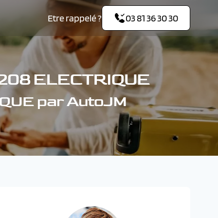
Etre rappelé ?
03 81 36 30 30
208 ELECTRIQUE
IQUE par AutoJM