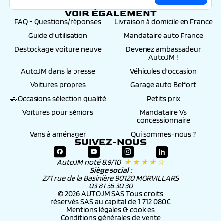
VOIR ÉGALEMENT
FAQ - Questions/réponses
Livraison à domicile en France
Guide d'utilisation
Mandataire auto France
Destockage voiture neuve
Devenez ambassadeur
AutoJM !
AutoJM dans la presse
Véhicules d'occasion
Voitures propres
Garage auto Belfort
🚗Occasions sélection qualité
Petits prix
Voitures pour séniors
Mandataire Vs
concessionnaire
Vans à aménager
Qui sommes-nous ?
SUIVEZ-NOUS
AutoJM noté 8.9/10
★ ★ ★ ★ ☆
Siège social :
271 rue de la Basinière 90120 MORVILLARS
03 81 36 30 30
© 2026 AUTOJM SAS Tous droits
réservés SAS au capital de 1 712 080€
Mentions légales & cookies
Conditions générales de vente