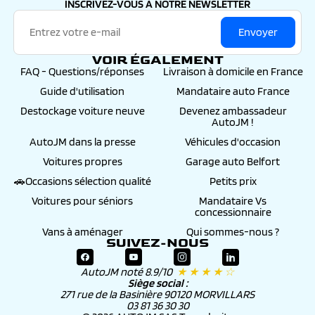
INSCRIVEZ-VOUS À NOTRE NEWSLETTER
Envoyer
VOIR ÉGALEMENT
FAQ - Questions/réponses
Livraison à domicile en France
Guide d'utilisation
Mandataire auto France
Destockage voiture neuve
Devenez ambassadeur
AutoJM !
AutoJM dans la presse
Véhicules d'occasion
Voitures propres
Garage auto Belfort
🚗Occasions sélection qualité
Petits prix
Voitures pour séniors
Mandataire Vs
concessionnaire
Vans à aménager
Qui sommes-nous ?
SUIVEZ-NOUS
AutoJM noté 8.9/10
★ ★ ★ ★ ☆
Siège social :
271 rue de la Basinière 90120 MORVILLARS
03 81 36 30 30