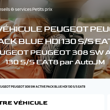
seils & services
Petits prix
VÉHICULE PEUGEOT PEU
ACK BLUE HDI 130 S/S EA
 PEUGEOT PEUGEOT 308 SW 
130 S/S EAT8 par AutoJM
PEUGEOT PEUGEOT 308 SW ACTIVE PACK BLUE HDI 130 S/S EAT8
TRE VÉHICULE