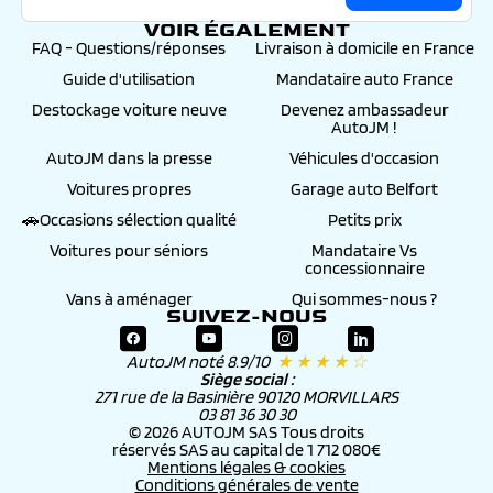
VOIR ÉGALEMENT
FAQ - Questions/réponses
Livraison à domicile en France
Guide d'utilisation
Mandataire auto France
Destockage voiture neuve
Devenez ambassadeur
AutoJM !
AutoJM dans la presse
Véhicules d'occasion
Voitures propres
Garage auto Belfort
🚗Occasions sélection qualité
Petits prix
Voitures pour séniors
Mandataire Vs
concessionnaire
Vans à aménager
Qui sommes-nous ?
SUIVEZ-NOUS
AutoJM noté 8.9/10
★ ★ ★ ★ ☆
Siège social :
271 rue de la Basinière 90120 MORVILLARS
03 81 36 30 30
© 2026 AUTOJM SAS Tous droits
réservés SAS au capital de 1 712 080€
Mentions légales & cookies
Conditions générales de vente