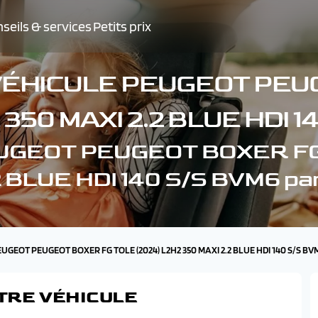
seils & services
Petits prix
VÉHICULE PEUGEOT PEU
 350 MAXI 2.2 BLUE HDI 
PEUGEOT PEUGEOT BOXER FG
2 BLUE HDI 140 S/S BVM6 pa
EUGEOT PEUGEOT BOXER FG TOLE (2024) L2H2 350 MAXI 2.2 BLUE HDI 140 S/S BV
TRE VÉHICULE