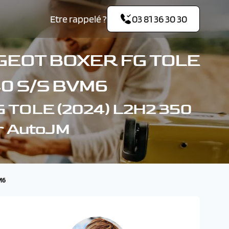
Etre rappelé ?
03 81 36 30 30
GEOT BOXER FG TOLE
140 S/S BVM6
 TOLE (2024) L2H2 350
r AutoJM
M6