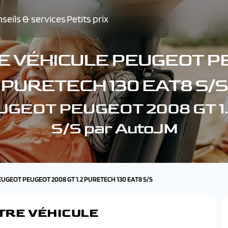
seils & services
Petits prix
 VÉHICULE PEUGEOT PE
PURETECH 130 EAT8 S/S
PEUGEOT PEUGEOT 2008 GT 
S/S par AutoJM
PEUGEOT PEUGEOT 2008 GT 1.2 PURETECH 130 EAT8 S/S
TRE VÉHICULE