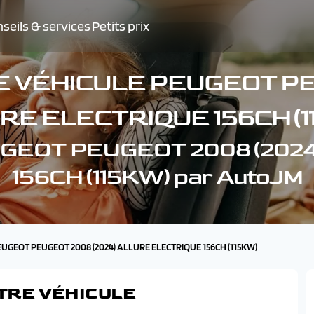
seils & services
Petits prix
 VÉHICULE PEUGEOT PE
RE ELECTRIQUE 156CH (1
PEUGEOT PEUGEOT 2008 (20
156CH (115KW) par AutoJM
PEUGEOT PEUGEOT 2008 (2024) ALLURE ELECTRIQUE 156CH (115KW)
TRE VÉHICULE