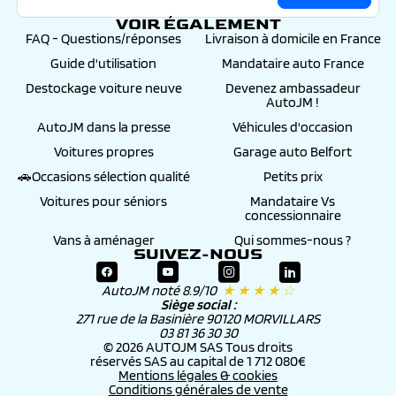
VOIR ÉGALEMENT
FAQ - Questions/réponses
Livraison à domicile en France
Guide d'utilisation
Mandataire auto France
Destockage voiture neuve
Devenez ambassadeur
AutoJM !
AutoJM dans la presse
Véhicules d'occasion
Voitures propres
Garage auto Belfort
🚗Occasions sélection qualité
Petits prix
Voitures pour séniors
Mandataire Vs
concessionnaire
Vans à aménager
Qui sommes-nous ?
SUIVEZ-NOUS
AutoJM noté 8.9/10
★ ★ ★ ★ ☆
Siège social :
271 rue de la Basinière 90120 MORVILLARS
03 81 36 30 30
© 2026 AUTOJM SAS Tous droits
réservés SAS au capital de 1 712 080€
Mentions légales & cookies
Conditions générales de vente