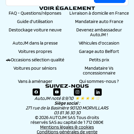
VOIR ÉGALEMENT
FAQ - Questions/réponses
Livraison à domicile en France
Guide d'utilisation
Mandataire auto France
Destockage voiture neuve
Devenez ambassadeur
AutoJM !
AutoJM dans la presse
Véhicules d'occasion
Voitures propres
Garage auto Belfort
🚗Occasions sélection qualité
Petits prix
Voitures pour séniors
Mandataire Vs
concessionnaire
Vans à aménager
Qui sommes-nous ?
SUIVEZ-NOUS
AutoJM noté 8.9/10
★ ★ ★ ★ ☆
Siège social :
271 rue de la Basinière 90120 MORVILLARS
03 81 36 30 30
© 2026 AUTOJM SAS Tous droits
réservés SAS au capital de 1 712 080€
Mentions légales & cookies
Conditions générales de vente