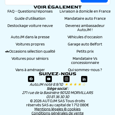
VOIR ÉGALEMENT
FAQ - Questions/réponses
Livraison à domicile en France
Guide d'utilisation
Mandataire auto France
Destockage voiture neuve
Devenez ambassadeur
AutoJM !
AutoJM dans la presse
Véhicules d'occasion
Voitures propres
Garage auto Belfort
🚗Occasions sélection qualité
Petits prix
Voitures pour séniors
Mandataire Vs
concessionnaire
Vans à aménager
Qui sommes-nous ?
SUIVEZ-NOUS
AutoJM noté 8.9/10
★ ★ ★ ★ ☆
Siège social :
271 rue de la Basinière 90120 MORVILLARS
03 81 36 30 30
© 2026 AUTOJM SAS Tous droits
réservés SAS au capital de 1 712 080€
Mentions légales & cookies
Conditions générales de vente