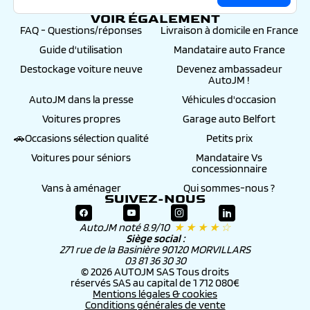
VOIR ÉGALEMENT
FAQ - Questions/réponses
Livraison à domicile en France
Guide d'utilisation
Mandataire auto France
Destockage voiture neuve
Devenez ambassadeur
AutoJM !
AutoJM dans la presse
Véhicules d'occasion
Voitures propres
Garage auto Belfort
🚗Occasions sélection qualité
Petits prix
Voitures pour séniors
Mandataire Vs
concessionnaire
Vans à aménager
Qui sommes-nous ?
SUIVEZ-NOUS
AutoJM noté 8.9/10
★ ★ ★ ★ ☆
Siège social :
271 rue de la Basinière 90120 MORVILLARS
03 81 36 30 30
© 2026 AUTOJM SAS Tous droits
réservés SAS au capital de 1 712 080€
Mentions légales & cookies
Conditions générales de vente