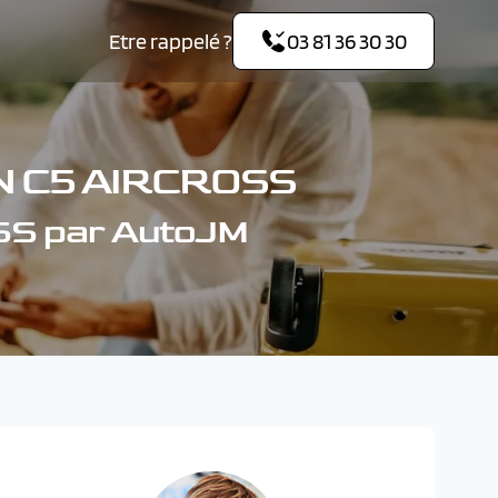
Etre rappelé ?
03 81 36 30 30
N C5 AIRCROSS
SS par AutoJM