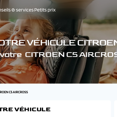
seils & services
Petits prix
OTRE VÉHICULE CITROE
e votre CITROEN C5 AIRCRO
ITROEN C5 AIRCROSS
TRE VÉHICULE