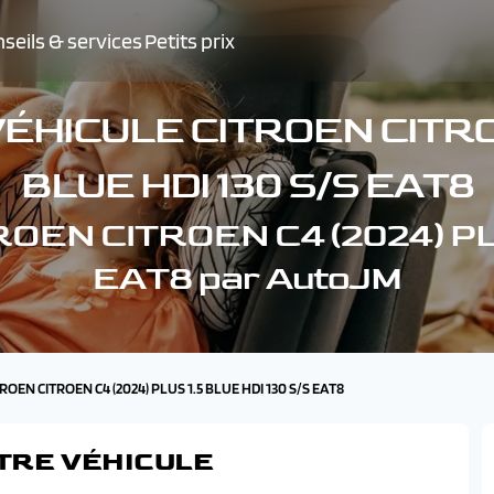
seils & services
Petits prix
HICULE CITROEN CITROE
BLUE HDI 130 S/S EAT8
TROEN CITROEN C4 (2024) PL
EAT8 par AutoJM
TROEN CITROEN C4 (2024) PLUS 1.5 BLUE HDI 130 S/S EAT8
TRE VÉHICULE