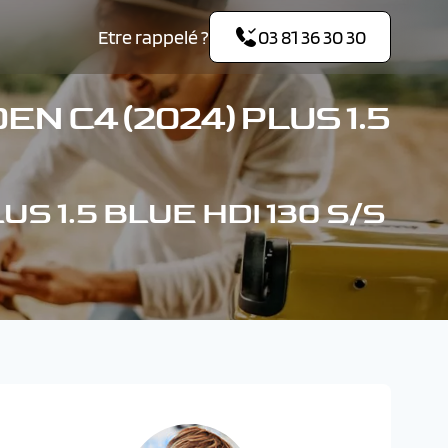
Etre rappelé ?
03 81 36 30 30
N C4 (2024) PLUS 1.5
US 1.5 BLUE HDI 130 S/S