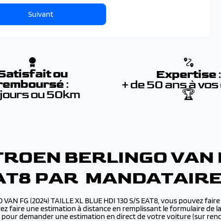
Suivant
Satisfait ou
Expertise
remboursé
:
+ de 50 ans à vos
 jours ou 50km
🏆
ROEN BERLINGO VAN F
 EAT8 PAR MANDATAIR
O VAN FG (2024) TAILLE XL BLUE HDI 130 S/S EAT8, vous pouvez fai
z faire une estimation à distance en remplissant le formulaire de l
nte pour demander une estimation en direct de votre voiture (sur r