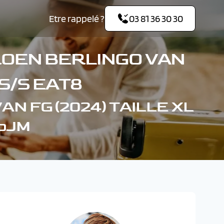
Etre rappelé ?
03 81 36 30 30
ROEN BERLINGO VAN
 S/S EAT8
AN FG (2024) TAILLE XL
toJM