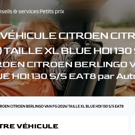
seils & services
Petits prix
 VÉHICULE CITROEN CIT
) TAILLE XL BLUE HDI 130
ITROEN CITROEN BERLINGO V
E HDI 130 S/S EAT8 par Au
TROEN CITROEN BERLINGO VAN FG (2024) TAILLE XL BLUE HDI 130 S/S EAT8
TRE VÉHICULE