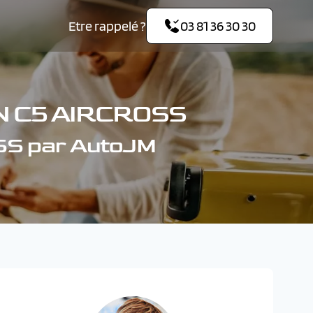
Etre rappelé ?
03 81 36 30 30
N C5 AIRCROSS
SS par AutoJM