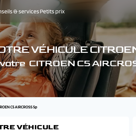
seils & services
Petits prix
OTRE VÉHICULE CITROE
e votre CITROEN C5 AIRCRO
ITROEN C5 AIRCROSS 5p
TRE VÉHICULE