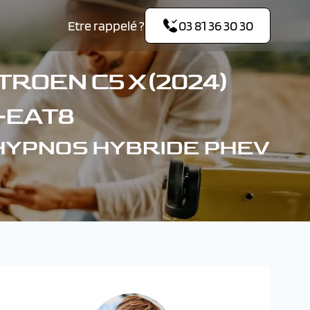
Etre rappelé ?
03 81 36 30 30
ROEN C5 X (2024)
-EAT8
4) HYPNOS HYBRIDE PHEV