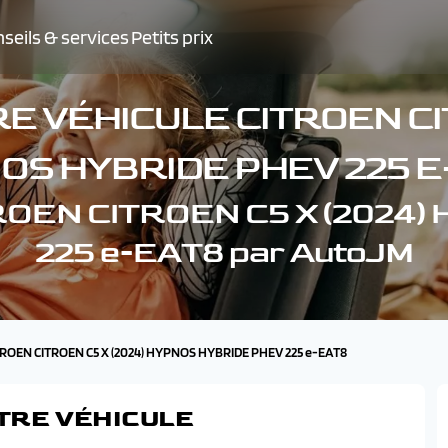
seils & services
Petits prix
E VÉHICULE CITROEN CIT
OS HYBRIDE PHEV 225 E
ITROEN CITROEN C5 X (202
225 e-EAT8 par AutoJM
ITROEN CITROEN C5 X (2024) HYPNOS HYBRIDE PHEV 225 e-EAT8
TRE VÉHICULE