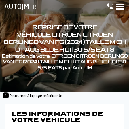
REPRISE DE VOTRE
VÉHICULE CITROEN CITROEN
BERLINGO VAN FG (2024) TAILLE M CH
UT AUG BLUE HDI 130 S/S EAT8
Estimation de votre CITROEN CITROEN BERLINGO
VAN FG (2024) TAILLE M CH UT AUG BLUE HDI 130
S/S EAT8 par AutoJM
Retourner à la page précédente
LES INFORMATIONS DE
VOTRE VÉHICULE