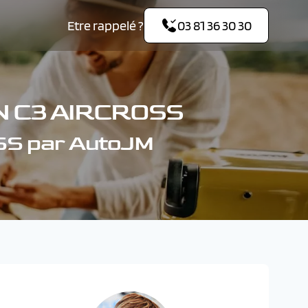
Etre rappelé ?
03 81 36 30 30
N C3 AIRCROSS
SS par AutoJM