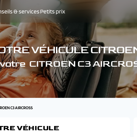
seils & services
Petits prix
OTRE VÉHICULE CITROE
e votre CITROEN C3 AIRCRO
ITROEN C3 AIRCROSS
TRE VÉHICULE