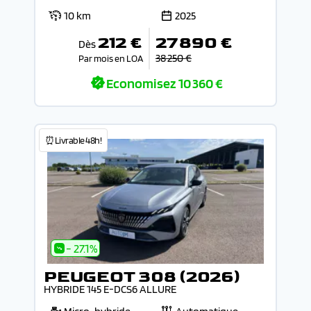
10 km
2025
212 €
27 890 €
Dès
38 250 €
Par mois en LOA
Economisez
10 360 €
⏰Livrable 48h!
- 27.1%
PEUGEOT 308 (2026)
HYBRIDE 145 E-DCS6 ALLURE