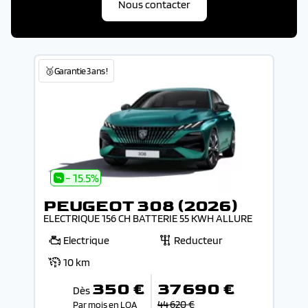
Nous contacter
🥉Garantie 3 ans !
- 15.5%
PEUGEOT 308 (2026)
ELECTRIQUE 156 CH BATTERIE 55 KWH ALLURE
Electrique
Reducteur
10 km
350 €
37 690 €
Dès
44 620 €
Par mois en LOA