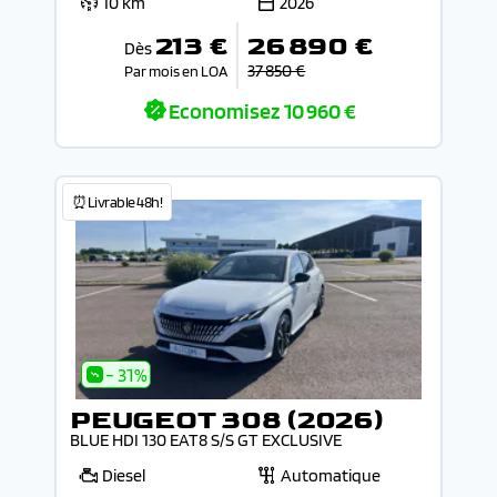
10 km
2026
213 €
26 890 €
Dès
37 850 €
Par mois en LOA
Economisez
10 960 €
⏰Livrable 48h!
- 31%
PEUGEOT 308 (2026)
BLUE HDI 130 EAT8 S/S GT EXCLUSIVE
Diesel
Automatique