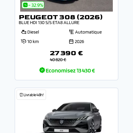
- 32.9%
PEUGEOT 308 (2026)
BLUE HDI 130 S/S ETA8 ALLURE
Diesel
Automatique
10 km
2026
27 390 €
40 820 €
Economisez
13 430 €
⏰Livrable 48h!