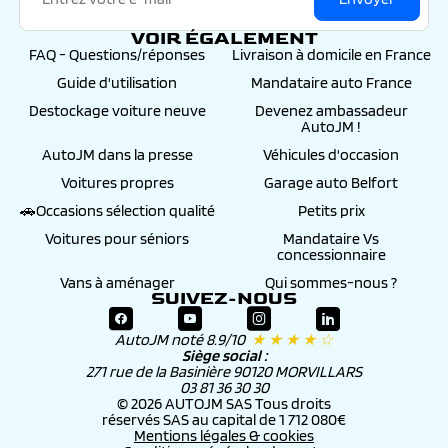
VOIR ÉGALEMENT
FAQ - Questions/réponses
Livraison à domicile en France
Guide d'utilisation
Mandataire auto France
Destockage voiture neuve
Devenez ambassadeur
AutoJM !
AutoJM dans la presse
Véhicules d'occasion
Voitures propres
Garage auto Belfort
🚗Occasions sélection qualité
Petits prix
Voitures pour séniors
Mandataire Vs
concessionnaire
Vans à aménager
Qui sommes-nous ?
SUIVEZ-NOUS
AutoJM noté 8.9/10
★ ★ ★ ★ ☆
Siège social :
271 rue de la Basinière 90120 MORVILLARS
03 81 36 30 30
© 2026 AUTOJM SAS Tous droits
réservés SAS au capital de 1 712 080€
Mentions légales & cookies