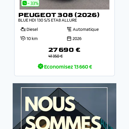
- 33%
PEUGEOT 308 (2026)
BLUE HDI 130 S/S ETA8 ALLURE
Diesel
Automatique
10 km
2026
27 690 €
41 350 €
Economisez
13 660 €