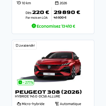
10 km
2026
220 €
29 890 €
Dès
43 300 €
Par mois en LOA
Economisez
13 410 €
⏰Livrable 48h!
- 27.1%
PEUGEOT 308 (2026)
HYBRIDE 145 E-DCS6 ALLURE
Micro-hybride
Automatique