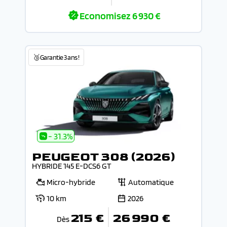
Economisez
6 930 €
🥉Garantie 3 ans !
- 31.3%
PEUGEOT 308 (2026)
HYBRIDE 145 E-DCS6 GT
Micro-hybride
Automatique
10 km
2026
215 €
26 990 €
Dès