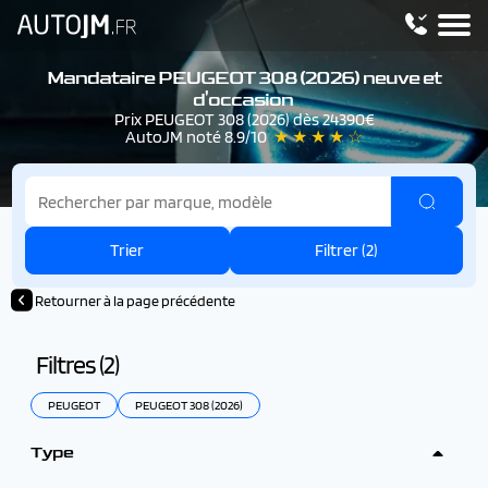
Mandataire PEUGEOT 308 (2026) neuve et
d'occasion
Prix PEUGEOT 308 (2026) dès 24390€
AutoJM noté 8.9/10
★ ★ ★ ★ ☆
Trier
Filtrer (
2
)
Retourner à la page précédente
Filtres (
2
)
PEUGEOT
PEUGEOT 308 (2026)
Type