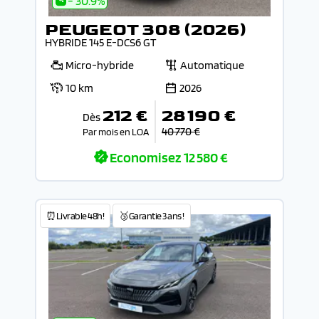
- 30.9%
PEUGEOT 308 (2026)
HYBRIDE 145 E-DCS6 GT
Micro-hybride
Automatique
10 km
2026
212 €
28 190 €
Dès
40 770 €
Par mois en LOA
Economisez
12 580 €
⏰Livrable 48h!
🥉Garantie 3 ans !