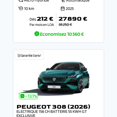
Micro-hybride
Automatique
10 km
2025
212 €
27 890 €
Dès
38 250 €
Par mois en LOA
Economisez
10 360 €
🥉Garantie 3 ans !
- 13.1%
PEUGEOT 308 (2026)
ELECTRIQUE 156 CH BATTERIE 55 KWH GT
EXCLUSIVE