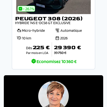
- 26.1%
PEUGEOT 308 (2026)
HYBRIDE 145 E-DCS6 GT EXCLUSIVE
Micro-hybride
Automatique
10 km
2026
225 €
29 390 €
Dès
39 750 €
Par mois en LOA
Economisez
10 360 €