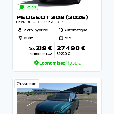
- 29.9%
PEUGEOT 308 (2026)
HYBRIDE 145 E-DCS6 ALLURE
Micro-hybride
Automatique
10 km
2026
219 €
27 490 €
Dès
39 220 €
Par mois en LOA
Economisez
11 730 €
⏰Livrable 48h!