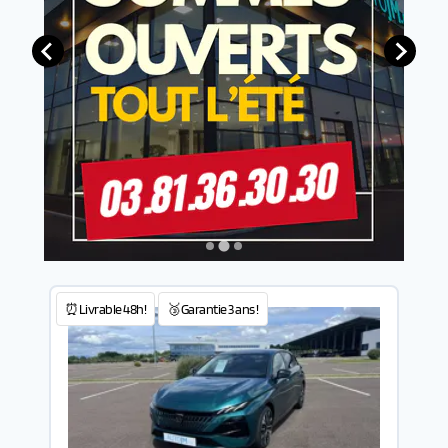
⏰Livrable 48h!
🥉Garantie 3 ans !