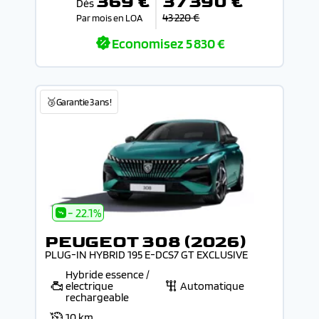
369 €
37 390 €
Dès
43 220 €
Par mois en LOA
Economisez
5 830 €
🥉Garantie 3 ans !
- 22.1%
PEUGEOT 308 (2026)
PLUG-IN HYBRID 195 E-DCS7 GT EXCLUSIVE
Hybride essence /
electrique
Automatique
rechargeable
10 km