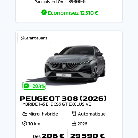
39 300 €
Par mois en LOA
Economisez
12 310 €
🥉Garantie 3 ans !
- 28.4%
PEUGEOT 308 (2026)
HYBRIDE 145 E-DCS6 GT EXCLUSIVE
Micro-hybride
Automatique
10 km
2026
206 €
29 590 €
Dès