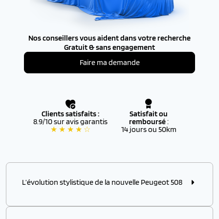
Nos conseillers vous aident dans votre recherche
Gratuit & sans engagement
Faire ma demande
Clients satisfaits :
Satisfait ou
8.9/10 sur avis garantis
remboursé
:
★ ★ ★ ★ ☆
14 jours ou 50km
L’évolution stylistique de la nouvelle Peugeot 508
Celle qui avait inauguré le principe des crocs lumineux
lors de son lancement en 2018 vient de bénéficier