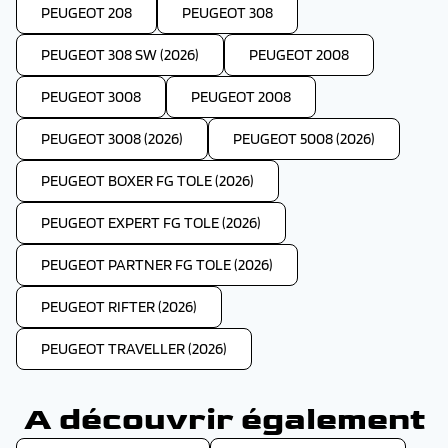
également maintenue au catalogue du constructeur
chromées (finition GT), un pare-brise feuilleté
PEUGEOT 208
PEUGEOT 308
avec une motorisation hybride rechargeable de 360
acoustique, des sièges avant chauffants et anti-mal
ch (boîte automatique à 8 rapports).
de dos, la climatisation automatique bi-zone,
PEUGEOT 308 SW (2026)
l’éclairage d’ambiance et le système Hi-Fi Premium
PEUGEOT 2008
Focal (en option).
PEUGEOT 3008
PEUGEOT 2008
PEUGEOT 3008 (2026)
PEUGEOT 5008 (2026)
PEUGEOT BOXER FG TOLE (2026)
PEUGEOT EXPERT FG TOLE (2026)
PEUGEOT PARTNER FG TOLE (2026)
PEUGEOT RIFTER (2026)
PEUGEOT TRAVELLER (2026)
A découvrir également