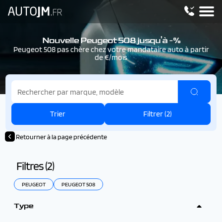
Nouvelle Peugeot 508 jusqu'à -%
Peugeot 508 pas chère chez votre mandataire auto à partir
de €/mois
Trier
Filtrer (
2
)
Retourner à la page précédente
Filtres (
2
)
PEUGEOT
PEUGEOT 508
Type