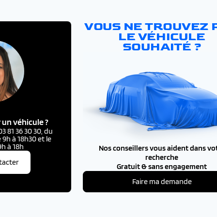
VOUS NE TROUVEZ 
LE VÉHICULE
SOUHAITÉ ?
 un véhicule ?
 81 36 30 30, du
 9h à 18h30 et le
h à 18h
Nos conseillers vous aident dans vo
recherche
tacter
Gratuit & sans engagement
Faire ma demande