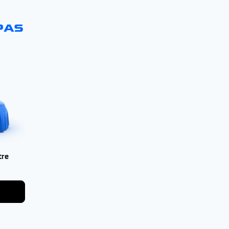
PAS
tre