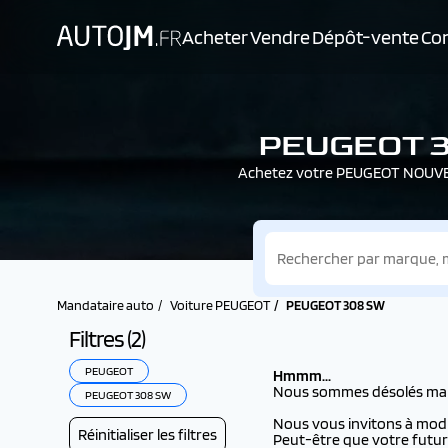
Acheter
Vendre
Dépôt-vente
Con
PEUGEOT 308
Achetez votre PEUGEOT NOUVELL
Mandataire auto
Voiture PEUGEOT
PEUGEOT 308 SW
Filtres (
2
)
PEUGEOT
Hmmm...
Nous sommes désolés mais i
PEUGEOT 308 SW
Nous vous invitons à modifi
Réinitialiser les filtres
Peut-être que votre futur 