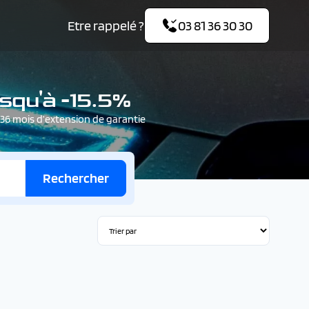
Etre rappelé ?
03 81 36 30 30
squ'à -15.5%
6 mois d’extension de garantie
Rechercher