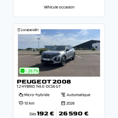
Véhicule occasion
⏰Livrable 48h!
- 29.7%
PEUGEOT 2008
1.2 HYBRID 145 E-DCS6 GT
Micro-hybride
Automatique
10 km
2026
192 €
26 590 €
Dès