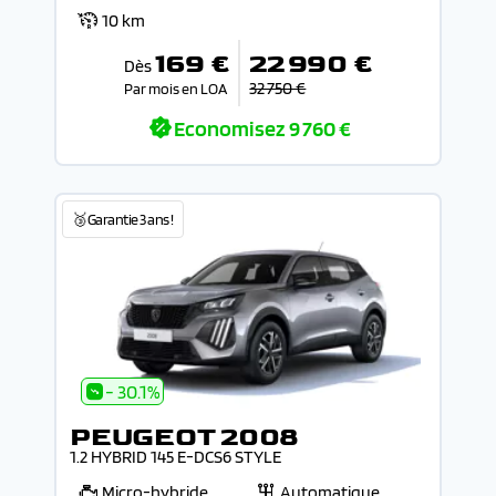
10 km
169 €
22 990 €
Dès
32 750 €
Par mois en LOA
Economisez
9 760 €
🥉Garantie 3 ans !
- 30.1%
PEUGEOT 2008
1.2 HYBRID 145 E-DCS6 STYLE
Micro-hybride
Automatique