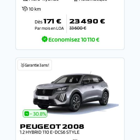
10 km
171 €
23 490 €
Dès
33 600 €
Par mois en LOA
Economisez
10 110 €
🥉Garantie 3 ans !
- 30.8%
PEUGEOT 2008
1.2 HYBRID 110 E-DCS6 STYLE