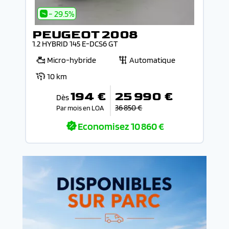
- 29.5%
PEUGEOT 2008
1.2 HYBRID 145 E-DCS6 GT
Micro-hybride
Automatique
10 km
194 €
25 990 €
Dès
36 850 €
Par mois en LOA
Economisez
10 860 €