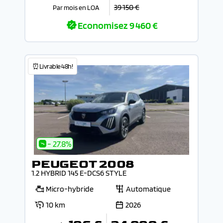
39 150 €
Par mois en LOA
Economisez
9 460 €
⏰Livrable 48h!
- 27.8%
PEUGEOT 2008
1.2 HYBRID 145 E-DCS6 STYLE
Micro-hybride
Automatique
10 km
2026