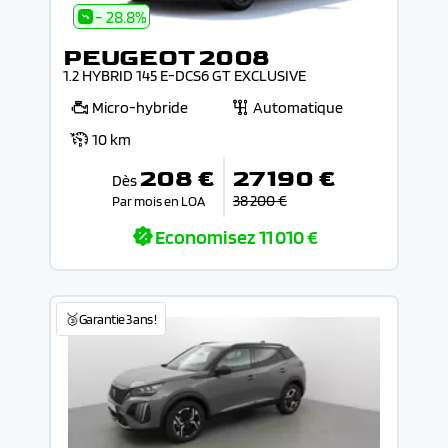
- 28.8%
PEUGEOT 2008
1.2 HYBRID 145 E-DCS6 GT EXCLUSIVE
Micro-hybride
Automatique
10 km
208 €
27 190 €
Dès
38 200 €
Par mois en LOA
Economisez
11 010 €
🥉Garantie 3 ans !