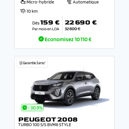
Micro-hybride
Automatique
10 km
159 €
22 690 €
Dès
32 800 €
Par mois en LOA
Economisez
10 110 €
🥉Garantie 3 ans !
- 30.9%
PEUGEOT 2008
TURBO 100 S/S BVM6 STYLE