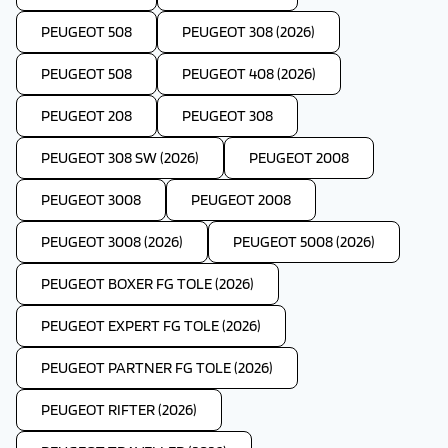
lorsqu'elles sont en mouvement, ce qui est
bénéfique pour l'environnement.
PEUGEOT 508
PEUGEOT 308 (2026)
3.
Primes et avantages fiscaux :
de nombreux
gouvernements offrent des incitations pour
l'achat de véhicules électriques comme des
PEUGEOT 508
PEUGEOT 408 (2026)
remises, des crédits d'impôt ou d'autres
avantages.
PEUGEOT 208
PEUGEOT 308
4.
Facilité de recharge :
vous pouvez recharger
votre Peugeot E-2008 à la maison, ce qui élimine le
besoin de faire le plein d'essence.
PEUGEOT 308 SW (2026)
PEUGEOT 2008
PEUGEOT 3008
PEUGEOT 2008
PEUGEOT 3008 (2026)
PEUGEOT 5008 (2026)
PEUGEOT BOXER FG TOLE (2026)
PEUGEOT EXPERT FG TOLE (2026)
PEUGEOT PARTNER FG TOLE (2026)
PEUGEOT RIFTER (2026)