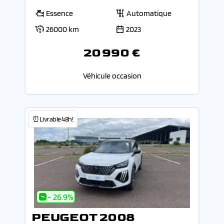
Essence
Automatique
26000 km
2023
20 990 €
Véhicule occasion
⏰Livrable 48h!
- 26.9%
PEUGEOT 2008