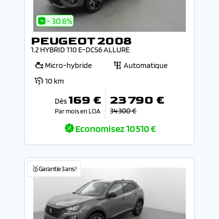
- 30.6%
PEUGEOT 2008
1.2 HYBRID 110 E-DCS6 ALLURE
Micro-hybride
Automatique
10 km
169 €
23 790 €
Dès
34 300 €
Par mois en LOA
Economisez
10 510 €
🥉Garantie 3 ans !