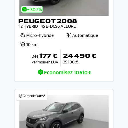
- 30.2%
PEUGEOT 2008
1.2 HYBRID 145 E-DCS6 ALLURE
Micro-hybride
Automatique
10 km
177 €
24 490 €
Dès
35 100 €
Par mois en LOA
Economisez
10 610 €
🥉Garantie 3 ans !