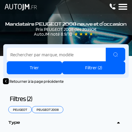
Mandataire PEUGEOT 2008 neuve et d'occasion
Prix PEUGEOT 2008 dès 20390€
AutoJM noté 8.9/10
★ ★ ★ ★ ☆
Trier
Filtrer (
2
)
Retourner à la page précédente
Filtres (
2
)
PEUGEOT
PEUGEOT 2008
Type