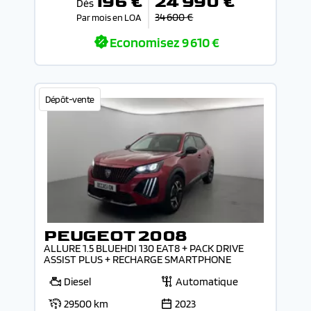
196 €
24 990 €
Dès
34 600 €
Par mois en LOA
Economisez
9 610 €
Dépôt-vente
PEUGEOT 2008
ALLURE 1.5 BLUEHDI 130 EAT8 + PACK DRIVE
ASSIST PLUS + RECHARGE SMARTPHONE
Diesel
Automatique
29500 km
2023