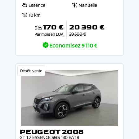
Essence
Manuelle
10 km
170 €
20 390 €
Dès
29 500 €
Par mois en LOA
Economisez
9 110 €
Dépôt-vente
PEUGEOT 2008
GT 1.2 ESSENCE S&S 130 EAT8