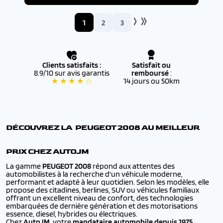
1
2
3
Clients satisfaits :
Satisfait ou
8.9/10 sur avis garantis
remboursé
:
★ ★ ★ ★ ☆
14 jours ou 50km
DÉCOUVREZ LA PEUGEOT
2008
AU MEILLEUR
PRIX CHEZ AUTOJM
La gamme
PEUGEOT
2008
répond aux attentes des
automobilistes à la recherche d'un véhicule moderne,
performant et adapté à leur quotidien. Selon les modèles, elle
propose des citadines, berlines, SUV ou véhicules familiaux
offrant un excellent niveau de confort, des technologies
embarquées de dernière génération et des motorisations
essence, diesel, hybrides ou électriques.
Chez
AutoJM
, votre
mandataire automobile depuis 1975
,