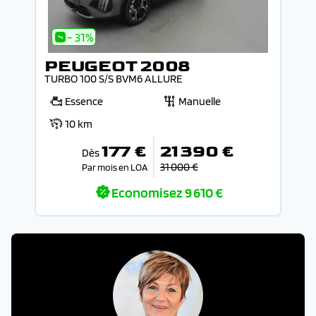
- 31%
PEUGEOT 2008
TURBO 100 S/S BVM6 ALLURE
Essence
Manuelle
10 km
177 €
21 390 €
Dès
31 000 €
Par mois en LOA
Economisez
9 610 €