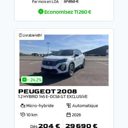
37 850 €
Par mois en LOA
Economisez
11 260 €
⏰Livrable 48h!
- 24.2%
PEUGEOT 2008
1.2 HYBRID 145 E-DCS6 GT EXCLUSIVE
Micro-hybride
Automatique
10 km
2026
204 €
29 690 €
Dès