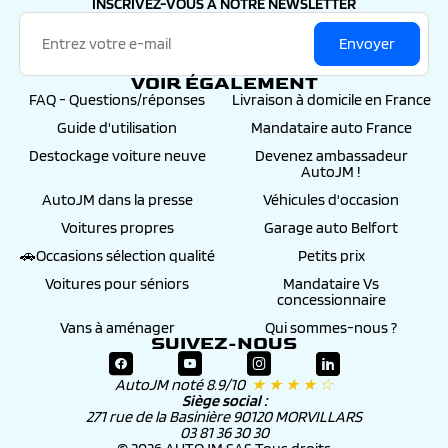
INSCRIVEZ-VOUS À NOTRE NEWSLETTER
Envoyer
VOIR ÉGALEMENT
FAQ - Questions/réponses
Livraison à domicile en France
Guide d'utilisation
Mandataire auto France
Destockage voiture neuve
Devenez ambassadeur
AutoJM !
AutoJM dans la presse
Véhicules d'occasion
Voitures propres
Garage auto Belfort
🚗Occasions sélection qualité
Petits prix
Voitures pour séniors
Mandataire Vs
concessionnaire
Vans à aménager
Qui sommes-nous ?
SUIVEZ-NOUS
AutoJM noté 8.9/10
★ ★ ★ ★ ☆
Siège social :
271 rue de la Basinière 90120 MORVILLARS
03 81 36 30 30