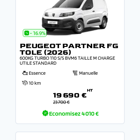
- 16.9%
PEUGEOT PARTNER FG
TOLE (2026)
600KG TURBO 110 S/S BVM6 TAILLE M CHARGE
UTILE STANDARD
Essence
Manuelle
10 km
HT
19 690 €
23 700 €
Economisez
4 010 €