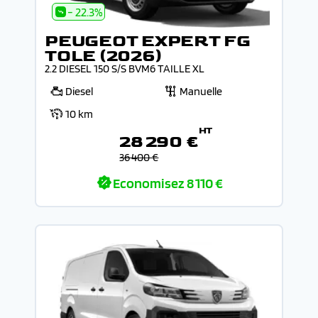
- 22.3%
PEUGEOT EXPERT FG
TOLE (2026)
2.2 DIESEL 150 S/S BVM6 TAILLE XL
Diesel
Manuelle
10 km
HT
28 290 €
36 400 €
Economisez
8 110 €