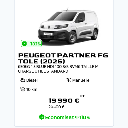
- 18.1%
PEUGEOT PARTNER FG
TOLE (2026)
650KG 1.5 BLUE HDI 100 S/S BVM6 TAILLE M
CHARGE UTILE STANDARD
Diesel
Manuelle
10 km
HT
19 990 €
24 400 €
Economisez
4 410 €