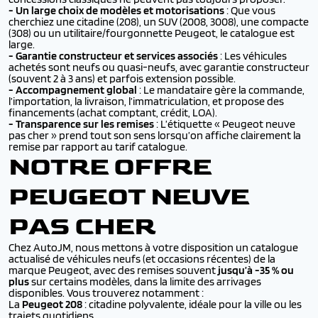
-
Un large choix de modèles et motorisations
: Que vous
cherchiez une citadine (208), un SUV (2008, 3008), une compacte
(308) ou un utilitaire/fourgonnette Peugeot, le catalogue est
large.
-
Garantie constructeur et services associés
: Les véhicules
achetés sont neufs ou quasi-neufs, avec garantie constructeur
(souvent 2 à 3 ans) et parfois extension possible.
-
Accompagnement global
: Le mandataire gère la commande,
l’importation, la livraison, l’immatriculation, et propose des
financements (achat comptant, crédit, LOA).
-
Transparence sur les remises
: L’étiquette « Peugeot neuve
pas cher » prend tout son sens lorsqu’on affiche clairement la
remise par rapport au tarif catalogue.
NOTRE OFFRE
PEUGEOT NEUVE
PAS CHER
Chez AutoJM, nous mettons à votre disposition un catalogue
actualisé de véhicules neufs (et occasions récentes) de la
marque Peugeot, avec des remises souvent
jusqu’à -35 % ou
plus
sur certains modèles, dans la limite des arrivages
disponibles. Vous trouverez notamment :
La
Peugeot 208
: citadine polyvalente, idéale pour la ville ou les
trajets quotidiens.