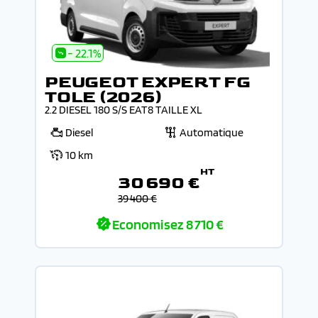
- 22.1%
PEUGEOT EXPERT FG
TOLE (2026)
2.2 DIESEL 180 S/S EAT8 TAILLE XL
Diesel
Automatique
10 km
HT
30 690 €
39 400 €
Economisez
8 710 €