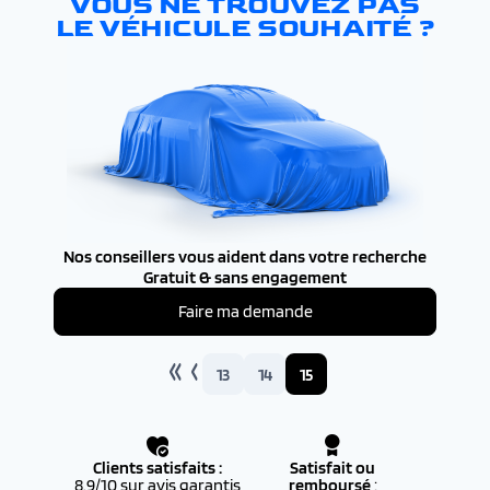
VOUS NE TROUVEZ PAS
LE VÉHICULE SOUHAITÉ ?
Nos conseillers vous aident dans votre recherche
Gratuit & sans engagement
Faire ma demande
13
14
15
Clients satisfaits :
Satisfait ou
8.9/10 sur avis garantis
remboursé
: