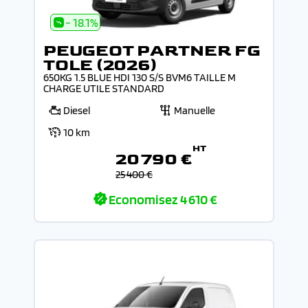
- 18.1%
PEUGEOT PARTNER FG
TOLE (2026)
650KG 1.5 BLUE HDI 130 S/S BVM6 TAILLE M
CHARGE UTILE STANDARD
Diesel
Manuelle
10 km
HT
20 790 €
25 400 €
Economisez
4 610 €