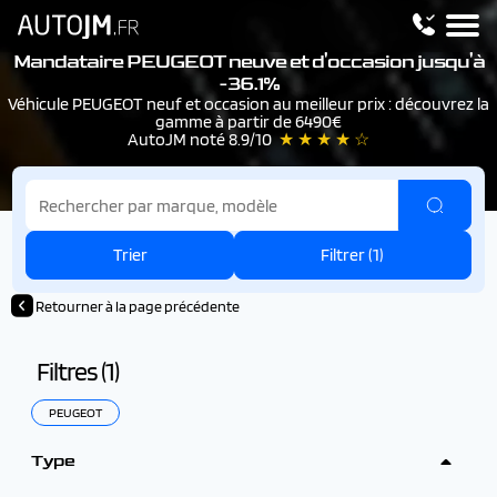
Mandataire PEUGEOT neuve et d'occasion
jusqu'à
-36.1%
Véhicule PEUGEOT neuf et occasion au meilleur prix : découvrez la
gamme à partir de 6490€
AutoJM noté 8.9/10
★ ★ ★ ★ ☆
Trier
Filtrer (
1
)
Retourner à la page précédente
Filtres (
1
)
PEUGEOT
Type