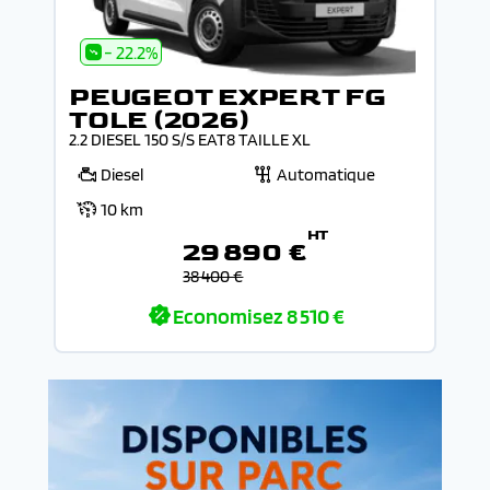
- 22.2%
PEUGEOT EXPERT FG
TOLE (2026)
2.2 DIESEL 150 S/S EAT8 TAILLE XL
Diesel
Automatique
10 km
HT
29 890 €
38 400 €
Economisez
8 510 €