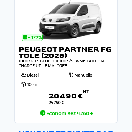
- 17.2%
PEUGEOT PARTNER FG
TOLE (2026)
1000KG 1.5 BLUE HDI 100 S/S BVM6 TAILLE M
CHARGE UTILE MAJOREE
Diesel
Manuelle
10 km
HT
20 490 €
24 750 €
Economisez
4 260 €