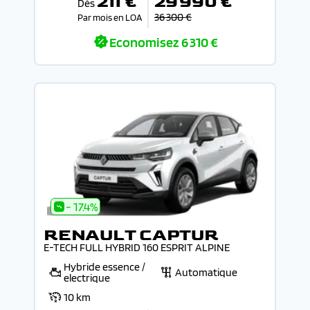
211 €
29 990 €
Dès
36 300 €
Par mois en LOA
Economisez
6 310 €
- 17.4%
RENAULT CAPTUR
E-TECH FULL HYBRID 160 ESPRIT ALPINE
Hybride essence /
Automatique
electrique
10 km