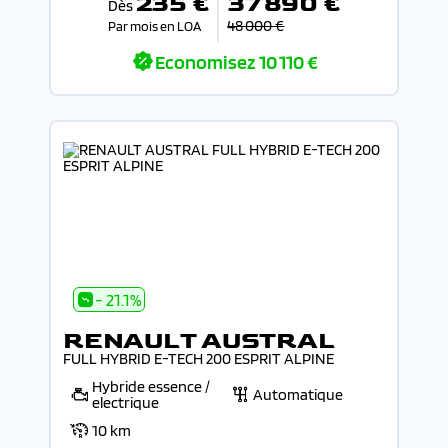
235 €
37 890 €
Dès
48 000 €
Par mois en LOA
Economisez
10 110 €
- 21.1%
RENAULT AUSTRAL
FULL HYBRID E-TECH 200 ESPRIT ALPINE
Hybride essence /
Automatique
electrique
10 km