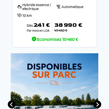
Hybride essence /
Automatique
electrique
10 km
241 €
38 990 €
Dès
49 450 €
Par mois en LOA
Economisez
10 460 €