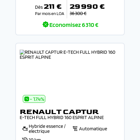
211 €
29 990 €
Dès
36 300 €
Par mois en LOA
Economisez
6 310 €
- 17.4%
RENAULT CAPTUR
E-TECH FULL HYBRID 160 ESPRIT ALPINE
Hybride essence /
Automatique
electrique
10 km