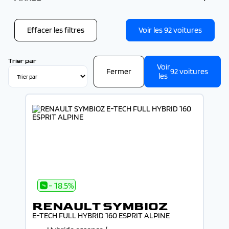
Bleu (25)
Blanc (22)
Année
Noir (10)
Rouge (3)
Effacer les filtres
Voir les
92
voitures
Vert (2)
-
Trier par
Voir
Fermer
92
voitures
les
- 18.5%
RENAULT SYMBIOZ
E-TECH FULL HYBRID 160 ESPRIT ALPINE