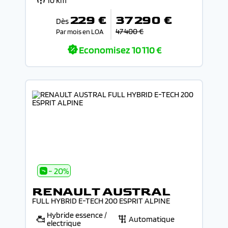
10 km
229 €
37 290 €
Dès
47 400 €
Par mois en LOA
Economisez
10 110 €
- 20%
RENAULT AUSTRAL
FULL HYBRID E-TECH 200 ESPRIT ALPINE
Hybride essence /
Automatique
electrique