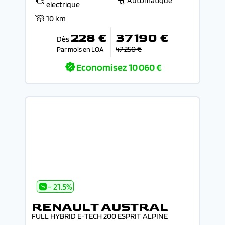
Automatique
electrique
10 km
228 €
37 190 €
Dès
47 250 €
Par mois en LOA
Economisez
10 060 €
- 21.5%
RENAULT AUSTRAL
FULL HYBRID E-TECH 200 ESPRIT ALPINE