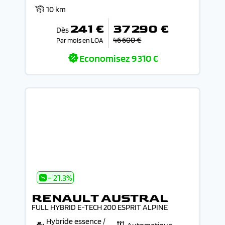
10 km
241 €
37 290 €
Dès
46 600 €
Par mois en LOA
Economisez
9 310 €
- 21.3%
RENAULT AUSTRAL
FULL HYBRID E-TECH 200 ESPRIT ALPINE
Hybride essence /