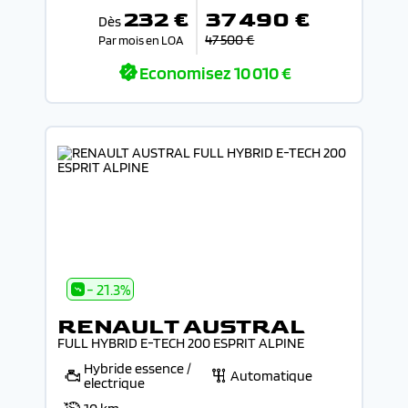
232 €
37 490 €
Dès
47 500 €
Par mois en LOA
Economisez
10 010 €
- 21.3%
RENAULT AUSTRAL
FULL HYBRID E-TECH 200 ESPRIT ALPINE
Hybride essence /
Automatique
electrique