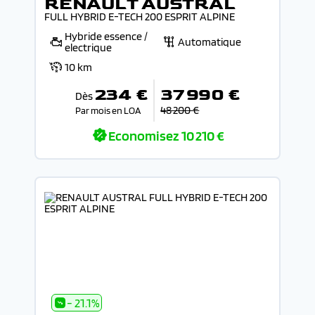
RENAULT AUSTRAL
FULL HYBRID E-TECH 200 ESPRIT ALPINE
Hybride essence /
Automatique
electrique
10 km
234 €
37 990 €
Dès
48 200 €
Par mois en LOA
Economisez
10 210 €
- 21.1%