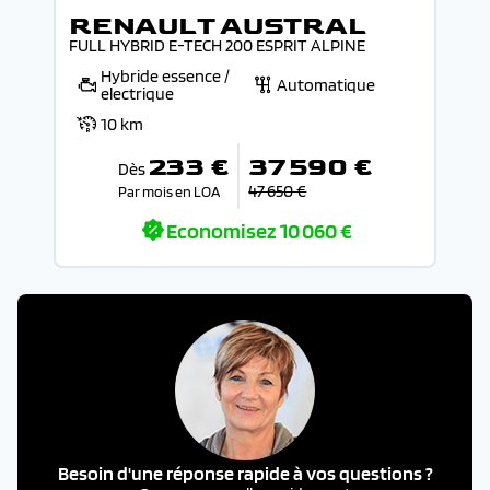
RENAULT AUSTRAL
FULL HYBRID E-TECH 200 ESPRIT ALPINE
Hybride essence /
Automatique
electrique
10 km
233 €
37 590 €
Dès
47 650 €
Par mois en LOA
Economisez
10 060 €
Besoin d'une réponse rapide à vos questions ?