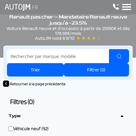
Renault pas cher – Mandataire Renault neuve
jusqu'à -23.5%
Voiture Renault neuve et d'occasion à partir de 25990€ et dès
178.98€/mois
AutoJM noté 8.9/10
★ ★ ★ ★ ☆
Trier
Filtrer (
0
)
Retourner à la page précédente
Filtres (
0
)
Type
Véhicule neuf (92)