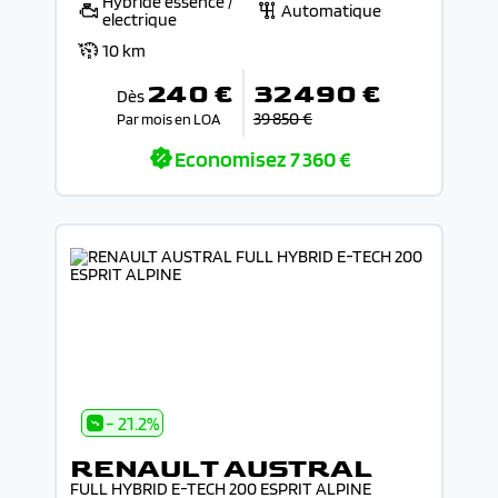
Hybride essence /
Automatique
electrique
10 km
240 €
32 490 €
Dès
39 850 €
Par mois en LOA
Economisez
7 360 €
- 21.2%
RENAULT AUSTRAL
FULL HYBRID E-TECH 200 ESPRIT ALPINE