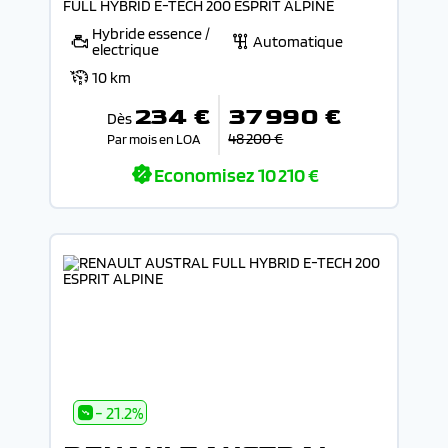
FULL HYBRID E-TECH 200 ESPRIT ALPINE
Hybride essence /
Automatique
electrique
10 km
234 €
37 990 €
Dès
48 200 €
Par mois en LOA
Economisez
10 210 €
- 21.2%