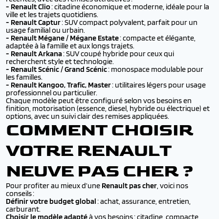
-
Renault Clio
: citadine économique et moderne, idéale pour la
ville et les trajets quotidiens.
-
Renault Captur
: SUV compact polyvalent, parfait pour un
usage familial ou urbain.
-
Renault Mégane / Mégane Estate
: compacte et élégante,
adaptée à la famille et aux longs trajets.
-
Renault Arkana
: SUV coupé hybride pour ceux qui
recherchent style et technologie.
-
Renault Scénic / Grand Scénic
: monospace modulable pour
les familles.
-
Renault Kangoo, Trafic, Master
: utilitaires légers pour usage
professionnel ou particulier.
Chaque modèle peut être configuré selon vos besoins en
finition, motorisation (essence, diesel, hybride ou électrique) et
options, avec un suivi clair des remises appliquées.
COMMENT CHOISIR
VOTRE RENAULT
NEUVE PAS CHER ?
Pour profiter au mieux d’une
Renault pas cher
, voici nos
conseils :
Définir votre budget global
: achat, assurance, entretien,
carburant.
Choisir le modèle adapté
à vos besoins : citadine, compacte,