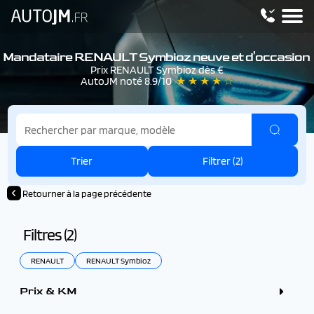
Mandataire RENAULT Symbioz neuve et d'occasion
Prix RENAULT Symbioz dès €
AutoJM noté 8.9/10
★ ★ ★ ★ ☆
Trier
Filtrer (
2
)
Retourner à la page précédente
Filtres (
2
)
RENAULT
RENAULT Symbioz
Prix & KM