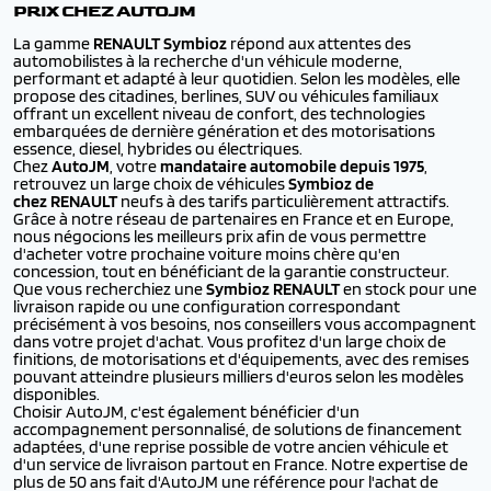
PRIX CHEZ AUTOJM
La gamme
RENAULT
Symbioz
répond aux attentes des
automobilistes à la recherche d'un véhicule moderne,
performant et adapté à leur quotidien. Selon les modèles, elle
propose des citadines, berlines, SUV ou véhicules familiaux
offrant un excellent niveau de confort, des technologies
embarquées de dernière génération et des motorisations
essence, diesel, hybrides ou électriques.
Chez
AutoJM
, votre
mandataire automobile depuis 1975
,
retrouvez un large choix de véhicules
Symbioz de
chez RENAULT
neufs à des tarifs particulièrement attractifs.
Grâce à notre réseau de partenaires en France et en Europe,
nous négocions les meilleurs prix afin de vous permettre
d'acheter votre prochaine voiture moins chère qu'en
concession, tout en bénéficiant de la garantie constructeur.
Que vous recherchiez une
Symbioz RENAULT
en stock pour une
livraison rapide ou une configuration correspondant
précisément à vos besoins, nos conseillers vous accompagnent
dans votre projet d'achat. Vous profitez d'un large choix de
finitions, de motorisations et d'équipements, avec des remises
pouvant atteindre plusieurs milliers d'euros selon les modèles
disponibles.
Choisir AutoJM, c'est également bénéficier d'un
accompagnement personnalisé, de solutions de financement
adaptées, d'une reprise possible de votre ancien véhicule et
d'un service de livraison partout en France. Notre expertise de
plus de 50 ans fait d'AutoJM une référence pour l'achat de