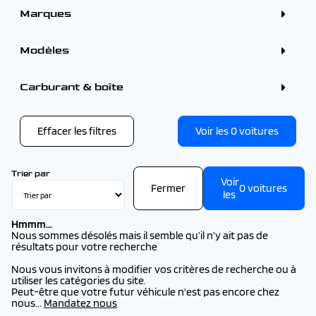
Marques
ALFA ROMEO (7)
BMW (2)
Modèles
CITROEN (112)
DS (19)
FIAT (1)
RENAULT
Carburant & boîte
FORD (30)
RENAULT AUSTRAL (28)
HYUNDAI (23)
RENAULT CAPTUR (15)
KIA (2)
RENAULT CLIO (10)
OMODA (1)
RENAULT ESPACE (7)
Effacer les filtres
Voir les
0
voitures
OMODA - JAECOO (1)
RENAULT RAFALE (11)
OPEL (1)
RENAULT SYMBIOZ (21)
PEUGEOT (232)
RENAULT (92)
Trier par
SEAT (1)
Voir
Fermer
0
voitures
TOYOTA (3)
les
VOLKSWAGEN (2)
VOLVO (1)
Hmmm...
Nous sommes désolés mais il semble qu’il n’y ait pas de
résultats pour votre recherche
Nous vous invitons à modifier vos critères de recherche ou à
utiliser les catégories du site.
Peut-être que votre futur véhicule n'est pas encore chez
nous...
Mandatez nous