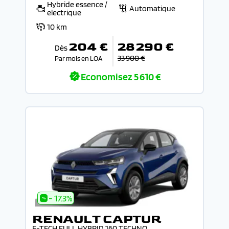
Hybride essence /
Automatique
electrique
10 km
204 €
28 290 €
Dès
33 900 €
Par mois en LOA
Economisez
5 610 €
- 17.3%
RENAULT CAPTUR
E-TECH FULL HYBRID 160 TECHNO