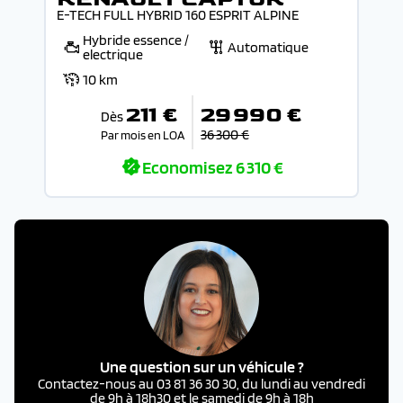
E-TECH FULL HYBRID 160 ESPRIT ALPINE
Hybride essence /
Automatique
electrique
10 km
211 €
29 990 €
Dès
36 300 €
Par mois en LOA
Economisez
6 310 €
Une question sur un véhicule ?
Contactez-nous au 03 81 36 30 30, du lundi au vendredi
de 9h à 18h30 et le samedi de 9h à 18h