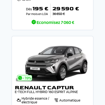
195 €
29 590 €
Dès
36 650 €
Par mois en LOA
Economisez
7 060 €
- 19%
RENAULT CAPTUR
E-TECH FULL HYBRID 160 ESPRIT ALPINE
Hybride essence /
Automatique
electrique