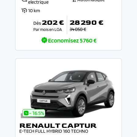
electrique
10 km
202 €
28 290 €
Dès
34 050 €
Par mois en LOA
Economisez
5 760 €
- 16.5%
RENAULT CAPTUR
E-TECH FULL HYBRID 160 TECHNO