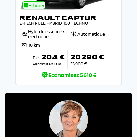
- 16.5%
RENAULT CAPTUR
E-TECH FULL HYBRID 160 TECHNO
Hybride essence /
Automatique
electrique
10 km
204 €
28 290 €
Dès
33 900 €
Par mois en LOA
Economisez
5 610 €