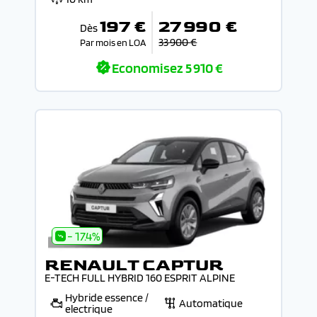
197 €
27 990 €
Dès
33 900 €
Par mois en LOA
Economisez
5 910 €
- 17.4%
RENAULT CAPTUR
E-TECH FULL HYBRID 160 ESPRIT ALPINE
Hybride essence /
Automatique
electrique