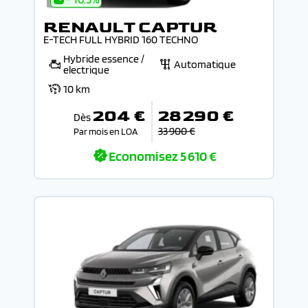
RENAULT CAPTUR
E-TECH FULL HYBRID 160 TECHNO
Hybride essence /
Automatique
electrique
10 km
204 €
28 290 €
Dès
33 900 €
Par mois en LOA
Economisez
5 610 €