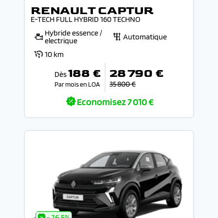
RENAULT CAPTUR
E-TECH FULL HYBRID 160 TECHNO
Hybride essence /
Automatique
electrique
10 km
188 €
28 790 €
Dès
35 800 €
Par mois en LOA
Economisez
7 010 €
- 16.5%