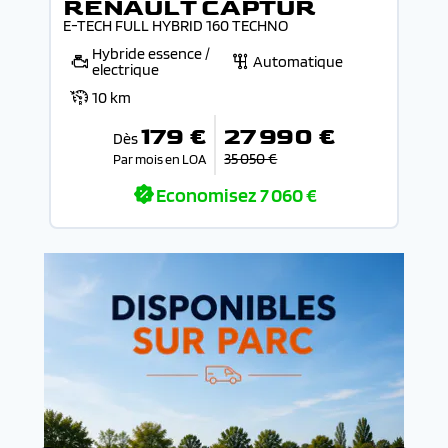
RENAULT CAPTUR
E-TECH FULL HYBRID 160 TECHNO
Hybride essence /
Automatique
electrique
10 km
179 €
27 990 €
Dès
35 050 €
Par mois en LOA
Economisez
7 060 €