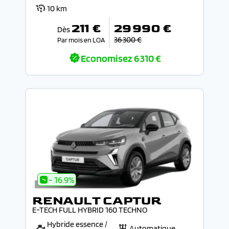
10 km
211 €
29 990 €
Dès
36 300 €
Par mois en LOA
Economisez
6 310 €
- 16.9%
RENAULT CAPTUR
E-TECH FULL HYBRID 160 TECHNO
Hybride essence /
Automatique