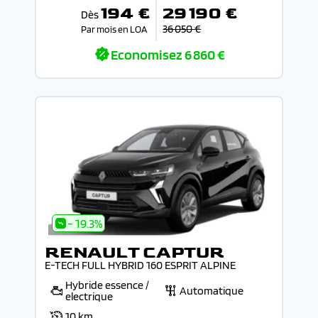
194 €
29 190 €
Dès
36 050 €
Par mois en LOA
Economisez
6 860 €
- 19.3%
RENAULT CAPTUR
E-TECH FULL HYBRID 160 ESPRIT ALPINE
Hybride essence /
Automatique
electrique
10 km