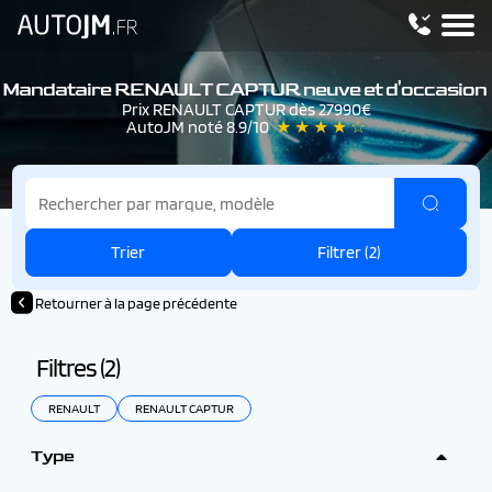
Mandataire RENAULT CAPTUR neuve et d'occasion
Prix RENAULT CAPTUR dès 27990€
AutoJM noté 8.9/10
★ ★ ★ ★ ☆
Trier
Filtrer (
2
)
Retourner à la page précédente
Filtres (
2
)
RENAULT
RENAULT CAPTUR
Type