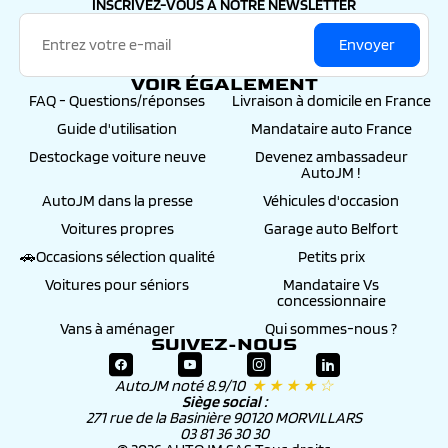
INSCRIVEZ-VOUS À NOTRE NEWSLETTER
Envoyer
VOIR ÉGALEMENT
FAQ - Questions/réponses
Livraison à domicile en France
Guide d'utilisation
Mandataire auto France
Destockage voiture neuve
Devenez ambassadeur
AutoJM !
AutoJM dans la presse
Véhicules d'occasion
Voitures propres
Garage auto Belfort
🚗Occasions sélection qualité
Petits prix
Voitures pour séniors
Mandataire Vs
concessionnaire
Vans à aménager
Qui sommes-nous ?
SUIVEZ-NOUS
AutoJM noté 8.9/10
★ ★ ★ ★ ☆
Siège social :
271 rue de la Basinière 90120 MORVILLARS
03 81 36 30 30