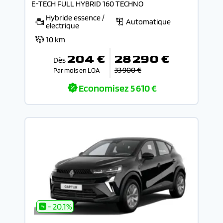
E-TECH FULL HYBRID 160 TECHNO
Hybride essence /
Automatique
electrique
10 km
204 €
28 290 €
Dès
33 900 €
Par mois en LOA
Economisez
5 610 €
- 20.1%