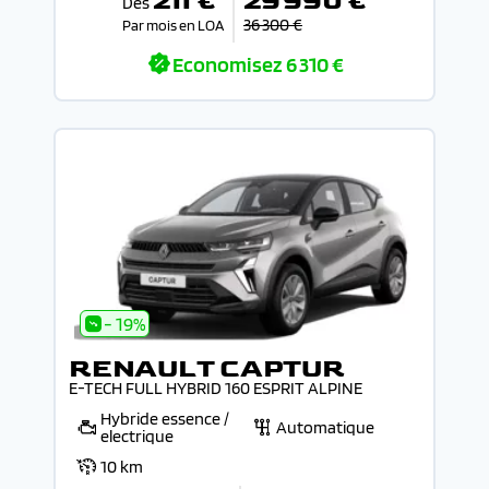
211 €
29 990 €
Dès
36 300 €
Par mois en LOA
Economisez
6 310 €
- 19%
RENAULT CAPTUR
E-TECH FULL HYBRID 160 ESPRIT ALPINE
Hybride essence /
Automatique
electrique
10 km