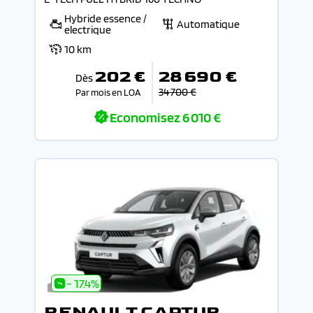
Hybride essence /
Automatique
electrique
10 km
202 €
28 690 €
Dès
34 700 €
Par mois en LOA
Economisez
6 010 €
- 17.4%
RENAULT CAPTUR