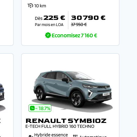
10 km
225 €
30 790 €
Dès
37 950 €
Par mois en LOA
Economisez
7 160 €
- 18.7%
Z
RENAULT SYMBIOZ
E-TECH FULL HYBRID 160 TECHNO
Hybride essence