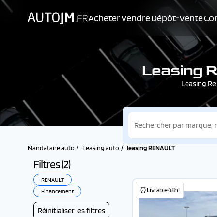
Acheter
Vendre
Dépôt-vente
Con
Leasing R
Leasing Re
Mandataire auto
Leasing auto
leasing RENAULT
Filtres (
2
)
RENAULT
⏰Livrable 48h!
Financement
Réinitialiser les filtres