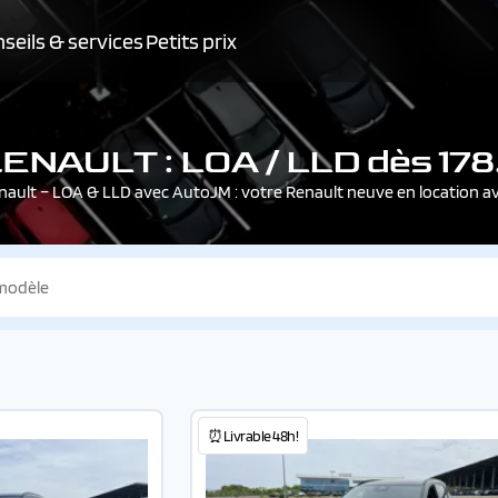
seils & services
Petits prix
ENAULT : LOA / LLD dès 17
nault – LOA & LLD avec AutoJM : votre Renault neuve en location 
⏰Livrable 48h!