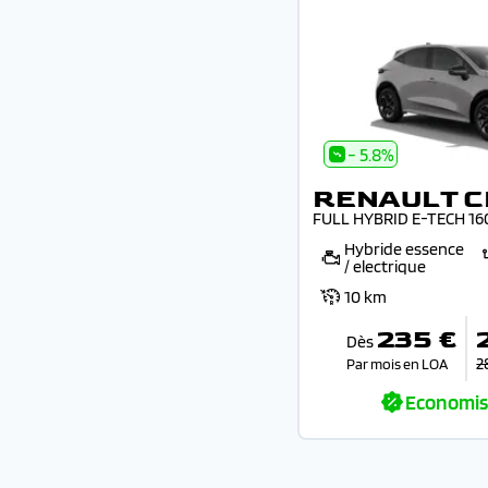
- 5.8%
RENAULT C
FULL HYBRID E-TECH 1
Hybride essence
/ electrique
10 km
235 €
Dès
2
Par mois en LOA
Economis