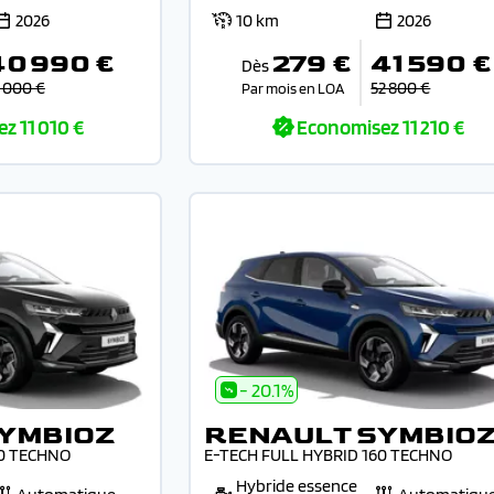
2026
10 km
2026
40 990 €
279 €
41 590 €
Dès
 000 €
52 800 €
Par mois en LOA
ez
11 010 €
Economisez
11 210 €
- 20.1%
YMBIOZ
RENAULT SYMBIO
60 TECHNO
E-TECH FULL HYBRID 160 TECHNO
Hybride essence