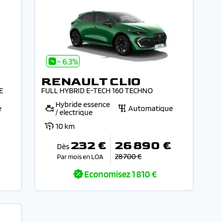
- 6.3%
RENAULT CLIO
E
FULL HYBRID E-TECH 160 TECHNO
Hybride essence
e
Automatique
/ electrique
10 km
232 €
26 890 €
Dès
28 700 €
Par mois en LOA
Economisez
1 810 €