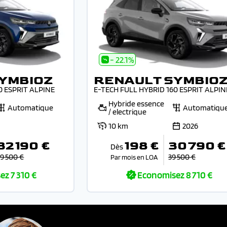
- 22.1%
YMBIOZ
RENAULT SYMBIO
0 ESPRIT ALPINE
E-TECH FULL HYBRID 160 ESPRIT ALPIN
Hybride essence
Automatique
Automatiqu
/ electrique
10 km
2026
32 190 €
198 €
30 790 €
Dès
39 500 €
39 500 €
Par mois en LOA
ez
7 310 €
Economisez
8 710 €