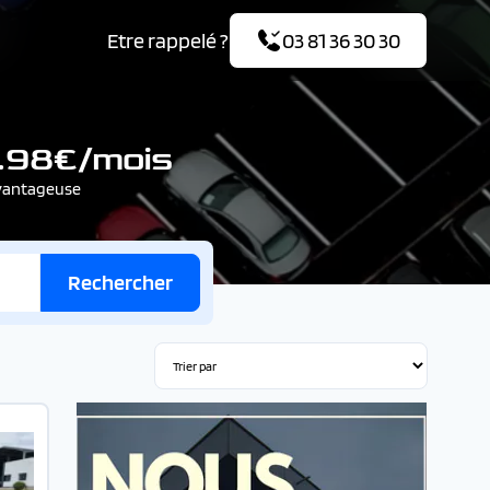
Etre rappelé ?
03 81 36 30 30
8.98€/mois
avantageuse
Rechercher