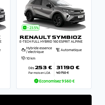
- 23.5%
Z
RENAULT SYMBIOZ
E
E-TECH FULL HYBRID 160 ESPRIT ALPINE
Hybride essence
e
Automatique
/ electrique
10 km
253 €
31 190 €
Dès
40 750 €
Par mois en LOA
Economisez
9 560 €