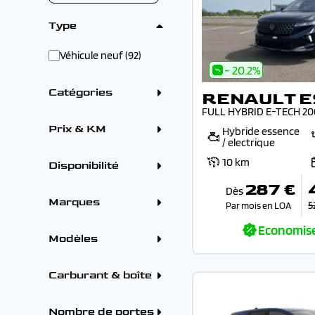
Type
Véhicule neuf (92)
- 20.2%
Catégories
RENAULT 
FULL HYBRID E-TECH 20
Crossover / SUV (82)
Citadine (10)
Prix & KM
Hybride essence
/ electrique
Prix
10 km
Disponibilité
En arrivage (90)
287 €
Dès
Sur parc (2)
Marques
5
Tarif mensuel
Par mois en LOA
ALFA ROMEO (6)
Economis
CITROEN (75)
Modèles
DS (18)
FORD (29)
Remise
HYUNDAI (23)
RENAULT
Carburant & boîte
OMODA (1)
RENAULT AUSTRAL
PEUGEOT (158)
(28)
Carburants
-
RENAULT (92)
RENAULT CAPTUR (15)
Hybride (87)
Nombre de portes
TOYOTA (3)