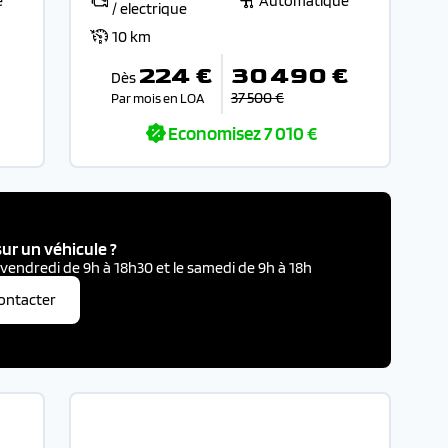
e
Automatique
/ electrique
10 km
224 €
30 490 €
Dès
37 500 €
Par mois en LOA
Economisez
7 010 €
ur un véhicule ?
 vendredi de 9h à 18h30 et le samedi de 9h à 18h
ontacter