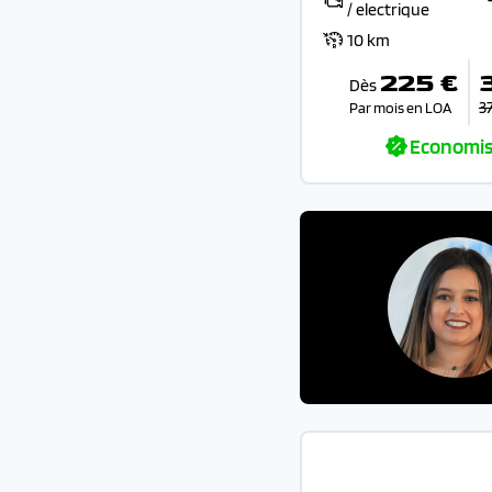
/ electrique
10 km
225 €
Dès
3
Par mois en LOA
Economis