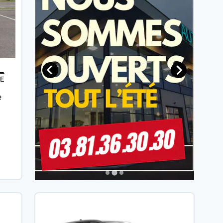
L
NE
e