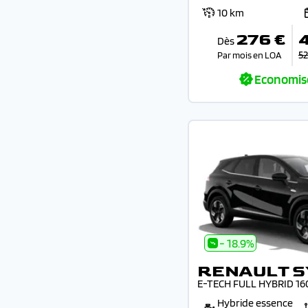
10 km
276 €
Dès
52
Par mois en LOA
Economis
- 18.9%
RENAULT S
E-TECH FULL HYBRID 1
Hybride essence