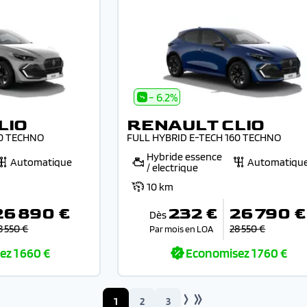
- 6.2%
LIO
RENAULT CLIO
60 TECHNO
FULL HYBRID E-TECH 160 TECHNO
Hybride essence
Automatique
Automatiqu
/ electrique
10 km
26 890 €
232 €
26 790 €
Dès
8 550 €
28 550 €
Par mois en LOA
ez
1 660 €
Economisez
1 760 €
1
2
3