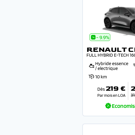
- 9.9%
RENAULT C
FULL HYBRID E-TECH 16
Hybride essence
/ electrique
10 km
219 €
Dès
31
Par mois en LOA
Economis