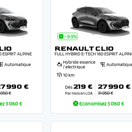
- 9.9%
LIO
RENAULT CLIO
0 ESPRIT ALPINE
FULL HYBRID E-TECH 160 ESPRIT ALPIN
Hybride essence
Automatique
Automatiqu
/ electrique
10 km
27 990 €
219 €
27 990 €
Dès
 050 €
31 050 €
Par mois en LOA
ez
3 060 €
Economisez
3 060 €