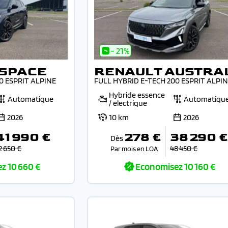
- 21%
ESPACE
RENAULT AUSTRA
0 ESPRIT ALPINE
FULL HYBRID E-TECH 200 ESPRIT ALPI
Hybride essence
Automatique
Automatiqu
/ electrique
2026
10 km
2026
41 990 €
278 €
38 290 €
Dès
2 650 €
48 450 €
Par mois en LOA
ez
10 660 €
Economisez
10 160 €