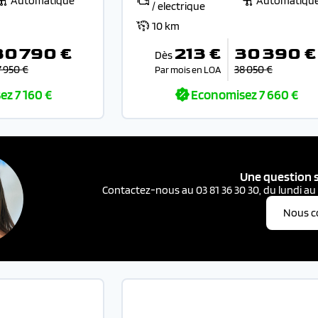
Automatique
Automatiqu
/ electrique
10 km
30 790 €
213 €
30 390 €
Dès
7 950 €
38 050 €
Par mois en LOA
ez
7 160 €
Economisez
7 660 €
Une question s
Contactez-nous au 03 81 36 30 30, du lundi au
Nous c