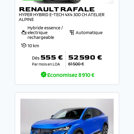
RENAULT RAFALE
HYPER HYBRID E-TECH 4X4 300 CH ATELIER
ALPINE
Hybride essence /
electrique
Automatique
rechargeable
10 km
555 €
52 590 €
Dès
61 500 €
Par mois en LOA
Economisez
8 910 €