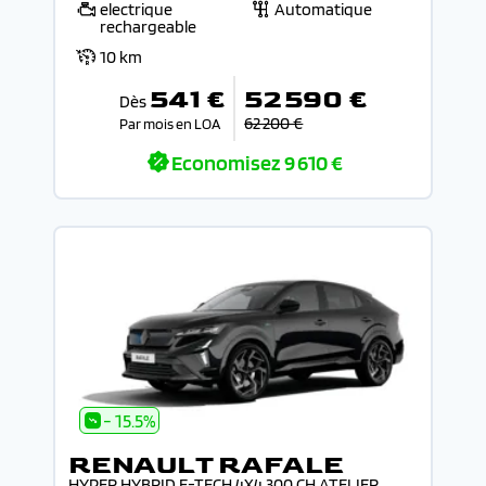
electrique
Automatique
rechargeable
10 km
541 €
52 590 €
Dès
62 200 €
Par mois en LOA
Economisez
9 610 €
- 15.5%
RENAULT RAFALE
HYPER HYBRID E-TECH 4X4 300 CH ATELIER