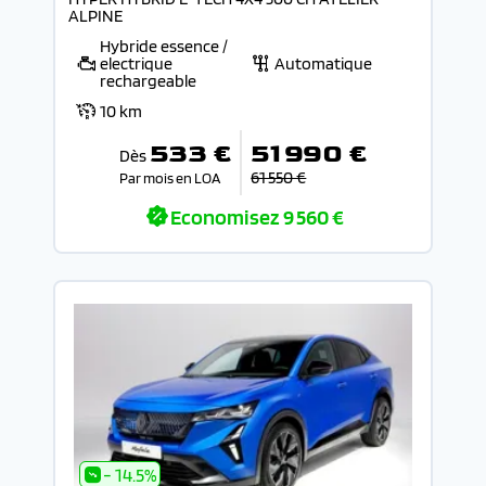
ALPINE
Hybride essence /
electrique
Automatique
rechargeable
10 km
533 €
51 990 €
Dès
61 550 €
Par mois en LOA
Economisez
9 560 €
- 14.5%