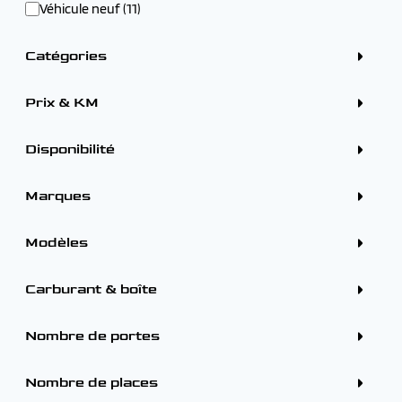
Véhicule neuf (11)
Catégories
Crossover / SUV (11)
Prix & KM
Prix
Disponibilité
En arrivage (11)
Marques
Tarif mensuel
ALFA ROMEO (6)
CITROEN (75)
Modèles
DS (18)
FORD (29)
Remise
HYUNDAI (23)
RENAULT
Carburant & boîte
OMODA (1)
RENAULT AUSTRAL (28)
PEUGEOT (158)
RENAULT CAPTUR (15)
Carburants
-
RENAULT (92)
RENAULT CLIO (10)
Hybride (6)
Nombre de portes
TOYOTA (3)
RENAULT ESPACE (7)
Hybride rechargeable (5)
VOLKSWAGEN (1)
RENAULT RAFALE (11)
Boîtes
5 portes (11)
VOLVO (1)
RENAULT SYMBIOZ (21)
Automatique (11)
Nombre de places