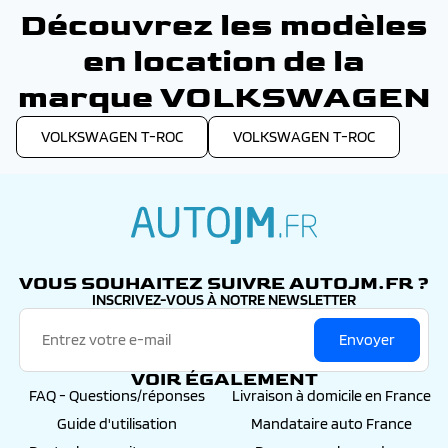
véhicule régulièrement (à chaque fin de contrat), et
Découvrez les modèles
donc pouvoir avoir un véhicule récent et neuf à
chaque nouveau contrat. Pour plus d’informations,
en location de la
contactez-nous au 03 81 36 30 30.
marque VOLKSWAGEN
VOLKSWAGEN T-ROC
VOLKSWAGEN T-ROC
autojm.fr
VOUS SOUHAITEZ SUIVRE AUTOJM.FR ?
INSCRIVEZ-VOUS À NOTRE NEWSLETTER
Envoyer
VOIR ÉGALEMENT
FAQ - Questions/réponses
Livraison à domicile en France
Guide d'utilisation
Mandataire auto France