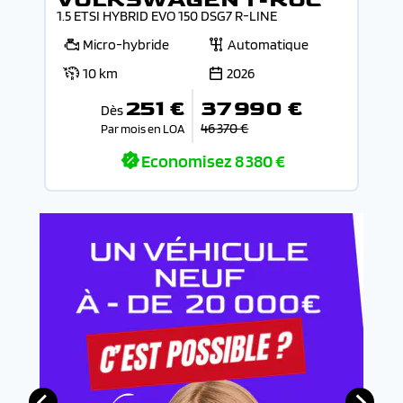
1.5 ETSI HYBRID EVO 150 DSG7 R-LINE
Micro-hybride
Automatique
10 km
2026
251 €
37 990 €
Dès
46 370 €
Par mois en LOA
Economisez
8 380 €