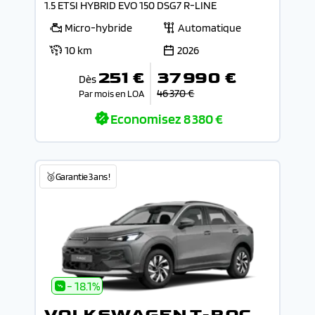
1.5 ETSI HYBRID EVO 150 DSG7 R-LINE
Micro-hybride
Automatique
10 km
2026
251 €
37 990 €
Dès
46 370 €
Par mois en LOA
Economisez
8 380 €
🥉Garantie 3 ans !
- 18.1%
VOLKSWAGEN T-ROC