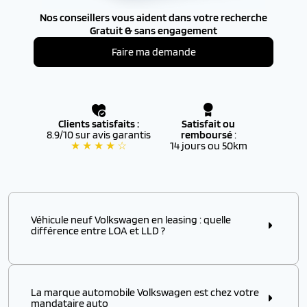
Nos conseillers vous aident dans votre recherche
Gratuit & sans engagement
Faire ma demande
Clients satisfaits :
Satisfait ou
8.9/10 sur avis garantis
remboursé
:
★ ★ ★ ★ ☆
14 jours ou 50km
Véhicule neuf Volkswagen en leasing : quelle
différence entre LOA et LLD ?
Optez pour le leasing pour l’achat de votre voiture
Volkswagen. Le leasing comprend la Location avec
Option d’Achat (LOA) et la Location Longue Durée
La marque automobile Volkswagen est chez votre
(LLD). La LOA donne la possibilité à un automobiliste
mandataire auto