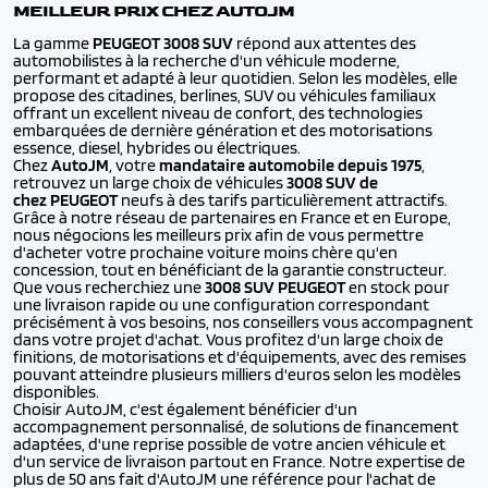
MEILLEUR PRIX CHEZ AUTOJM
La gamme
PEUGEOT
3008 SUV
répond aux attentes des
automobilistes à la recherche d'un véhicule moderne,
performant et adapté à leur quotidien. Selon les modèles, elle
propose des citadines, berlines, SUV ou véhicules familiaux
offrant un excellent niveau de confort, des technologies
embarquées de dernière génération et des motorisations
essence, diesel, hybrides ou électriques.
Chez
AutoJM
, votre
mandataire automobile depuis 1975
,
retrouvez un large choix de véhicules
3008 SUV de
chez PEUGEOT
neufs à des tarifs particulièrement attractifs.
Grâce à notre réseau de partenaires en France et en Europe,
nous négocions les meilleurs prix afin de vous permettre
d'acheter votre prochaine voiture moins chère qu'en
concession, tout en bénéficiant de la garantie constructeur.
Que vous recherchiez une
3008 SUV PEUGEOT
en stock pour
une livraison rapide ou une configuration correspondant
précisément à vos besoins, nos conseillers vous accompagnent
dans votre projet d'achat. Vous profitez d'un large choix de
finitions, de motorisations et d'équipements, avec des remises
pouvant atteindre plusieurs milliers d'euros selon les modèles
disponibles.
Choisir AutoJM, c'est également bénéficier d'un
accompagnement personnalisé, de solutions de financement
adaptées, d'une reprise possible de votre ancien véhicule et
d'un service de livraison partout en France. Notre expertise de
plus de 50 ans fait d'AutoJM une référence pour l'achat de