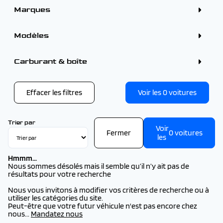
Marques
ALFA ROMEO (7)
BMW (2)
Modèles
CITROEN (112)
DS (19)
FIAT (1)
PEUGEOT
Carburant & boîte
FORD (30)
PEUGEOT 2008 (40)
HYUNDAI (23)
PEUGEOT 208 (26)
KIA (2)
PEUGEOT 3008 (5)
OMODA (1)
PEUGEOT 3008 (2026) (16)
Effacer les filtres
Voir les
0
voitures
OMODA - JAECOO (1)
PEUGEOT 308 (1)
OPEL (1)
PEUGEOT 308 (2026) (26)
PEUGEOT (232)
PEUGEOT 308 SW (2026) (19)
RENAULT (92)
PEUGEOT 408 (2026) (6)
Trier par
SEAT (1)
Voir
PEUGEOT 5008 (2026) (16)
Fermer
0
voitures
TOYOTA (3)
les
PEUGEOT 508 (2)
VOLKSWAGEN (2)
PEUGEOT BOXER FG TOLE (2026) (34)
VOLVO (1)
PEUGEOT EXPERT FG TOLE (2026) (14)
Hmmm...
PEUGEOT PARTNER FG TOLE (2026) (11)
Nous sommes désolés mais il semble qu’il n’y ait pas de
PEUGEOT RIFTER (2026) (15)
résultats pour votre recherche
PEUGEOT TRAVELLER (2026) (1)
Nous vous invitons à modifier vos critères de recherche ou à
utiliser les catégories du site.
Peut-être que votre futur véhicule n'est pas encore chez
nous...
Mandatez nous