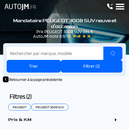
Mandataire PEUGEOT 3008 SUV neuve et
d'occasion
Prix PEUGEOT 3008 SUV dès €
AutoJM noté 8.9/10
★ ★ ★ ★ ☆
Trier
Filtrer (
2
)
Retourner à la page précédente
Filtres (
2
)
PEUGEOT
PEUGEOT 3008 SUV
Prix & KM