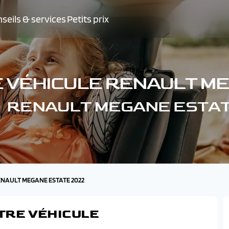
seils & services
Petits prix
E VÉHICULE RENAULT ME
tre RENAULT MEGANE ESTAT
RENAULT MEGANE ESTATE 2022
TRE VÉHICULE