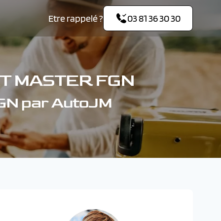
Etre rappelé ?
03 81 36 30 30
LT MASTER FGN
GN par AutoJM